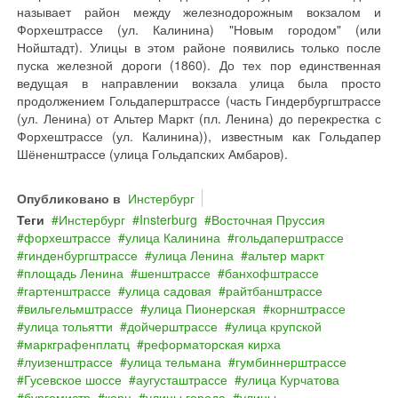
называет район между железнодорожным вокзалом и
Форхештрассе (ул. Калинина) "Новым городом" (или
Нойштадт). Улицы в этом районе появились только после
пуска железной дороги (1860). До тех пор единственная
ведущая в направлении вокзала улица была просто
продолжением Гольдаперштрассе (часть Гиндербургштрассе
(ул. Ленина) от Альтер Маркт (пл. Ленина) до перекрестка с
Форхештрассе (ул. Калинина)), известным как Гольдапер
Шёненштрассе (улица Гольдапских Амбаров).
Опубликовано в
Инстербург
Теги
Инстербург
Insterburg
Восточная Пруссия
форхештрассе
улица Калинина
гольдаперштрассе
гинденбургштрассе
улица Ленина
альтер маркт
площадь Ленина
шенштрассе
банхофштрассе
гартенштрассе
улица садовая
райтбанштрассе
вильгельмштрассе
улица Пионерская
корнштрассе
улица тольятти
дойчерштрассе
улица крупской
маркграфенплатц
реформаторская кирха
луизенштрассе
улица тельмана
гумбиннерштрассе
Гусевское шоссе
аугусташтрассе
улица Курчатова
бургомистр
корн
улицы города
улицы