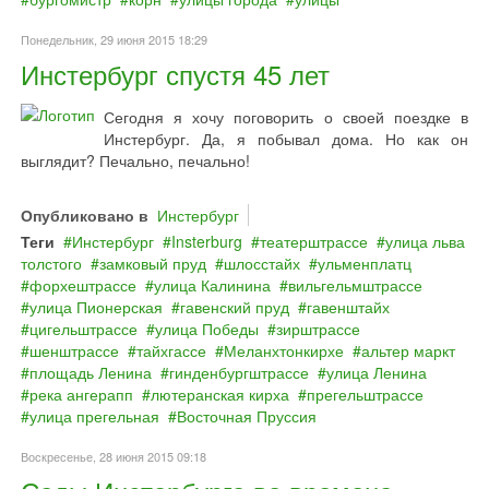
Понедельник, 29 июня 2015 18:29
Инстербург спустя 45 лет
Сегодня я хочу поговорить о своей поездке в
Инстербург. Да, я побывал дома. Но как он
выглядит? Печально, печально!
Опубликовано в
Инстербург
Теги
Инстербург
Insterburg
театерштрассе
улица льва
толстого
замковый пруд
шлосстайх
ульменплатц
форхештрассе
улица Калинина
вильгельмштрассе
улица Пионерская
гавенский пруд
гавенштайх
цигельштрассе
улица Победы
зирштрассе
шенштрассе
тайхгассе
Меланхтонкирхе
альтер маркт
площадь Ленина
гинденбургштрассе
улица Ленина
река ангерапп
лютеранская кирха
прегельштрассе
улица прегельная
Восточная Пруссия
Воскресенье, 28 июня 2015 09:18