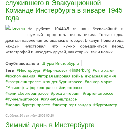
служившего в Эвакуационной
Команде Инстербурга в январе 1945
года
На рубеже 1944/45 гг. наш беспокойный и
шумный город стал очень тихим. Только одна
десятая населения оставалась в городе. В канун Нового года
каждый чувствовал, что нужно объединиться перед
катастрофой и находить друзей, как старых, так и новых.
Опубликовано в
Штурм Инстербурга
Теги
Инстербург
Черняховск
Insterburg
отто хаген
воспоминания
вторая мировая война
красная армия
казерненштрассе
гинденбургштрассе
альтер маркт
Альтхоф
форхештрассе
зирштрассе
кенигсбергерштрассе
река ангерапп
гартенштрассе
туннельштрассе
кляйнбанштрассе
норденбургерштрассе
доктор герт вандер
бургомистр
Суббота, 20 сентября 2008 05:20
Зимний день в Инстербурге