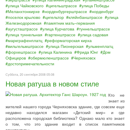
улица Чайковского
цигельштрассе
улица Победы
Меланхтонкирхе
норденбургерштрассе
норденбург
поселок крылово
цигельтор
кляйнбанштрассе
улица
Железнодорожная
памятник мать–германия
аугусташтрассе
улица Курчатова
туннельштрассе
улица туннельная
гартенштрассе
улица садовая
маркграфенплатц
реформаторская кирха
вильгельмштрассе
улица Пионерская
ульменплатц
форхештрассе
улица Калинина
Фрида Юнг
Дом
Офицеров
обермюленштрассе
Черняховск
достопримечательности
Суббота, 20 сентября 2008 05:08
Новая ратуша в новом стиле
Кто не
знает из
жителей нашего города Черняховска здание, где совсем еще
недавно находился магазин «Детский мир» и где
расположена городская библиотека? Однако мало кто знает
о том, что это здание входит в список памятников
архитектуры.