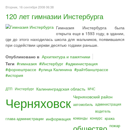
Вторник, 16 сентября 2008 06:38
120 лет гимназии Инстербурга
Гимназия Инстербурга была
открыта еще в 1593 году, в здании,
где до этого находилась школа для мальчиков, появившаяся
при содействии церкви десятью годами раньше.
Опубликовано в
Архитектура и памятники
Теги
гимназия
Инстербург
администрация
форхештрассе
улица Калинина
райтбанштрассе
история
Калининградская область
ДТП
Инстербург
МЧС
Черняховский район
Черняховск
администрация
автомобиль
водитель
команды
конкурс
глава администрации
информация
кража
общество
пожар