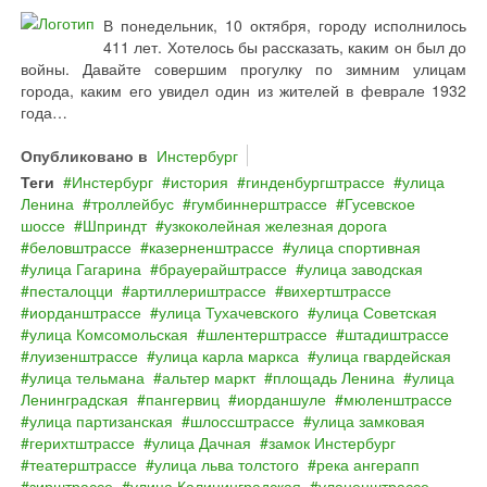
В понедельник, 10 октября, городу исполнилось
411 лет. Хотелось бы рассказать, каким он был до
войны. Давайте совершим прогулку по зимним улицам
города, каким его увидел один из жителей в феврале 1932
года…
Опубликовано в
Инстербург
Теги
Инстербург
история
гинденбургштрассе
улица
Ленина
троллейбус
гумбиннерштрассе
Гусевское
шоссе
Шприндт
узкоколейная железная дорога
беловштрассе
казерненштрассе
улица спортивная
улица Гагарина
брауерайштрассе
улица заводская
песталоцци
артиллериштрассе
вихертштрассе
иорданштрассе
улица Тухачевского
улица Советская
улица Комсомольская
шлентерштрассе
штадиштрассе
луизенштрассе
улица карла маркса
улица гвардейская
улица тельмана
альтер маркт
площадь Ленина
улица
Ленинградская
пангервиц
иорданшуле
мюленштрассе
улица партизанская
шлоссштрассе
улица замковая
герихтштрассе
улица Дачная
замок Инстербург
театерштрассе
улица льва толстого
река ангерапп
зирштрассе
улица Калининградская
уланенштрассе