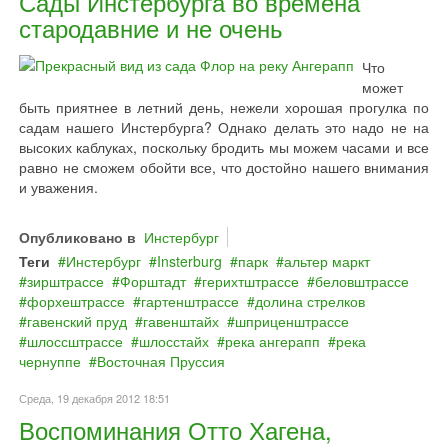
Сады Инстербурга во времена
стародавние и не очень
Что
может
быть приятнее в летний день, нежели хорошая прогулка по
садам нашего Инстербурга? Однако делать это надо не на
высоких каблуках, поскольку бродить мы можем часами и все
равно не сможем обойти все, что достойно нашего внимания
и уважения.
Опубликовано в
Инстербург
Теги
Инстербург
Insterburg
парк
альтер маркт
зирштрассе
Форштадт
герихтштрассе
беловштрассе
форхештрассе
гартенштрассе
долина стрелков
гавенский пруд
гавенштайх
шприценштрассе
шлоссштрассе
шлосстайх
река ангерапп
река
чернуппе
Восточная Пруссия
Среда, 19 декабря 2012 18:51
Воспоминания Отто Хагена,