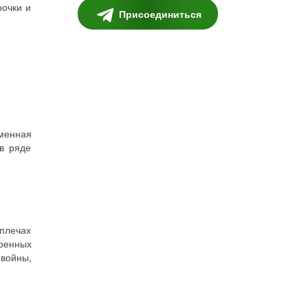
рочки и
Присоединиться
менная
в ряде
 плечах
военных
 войны,