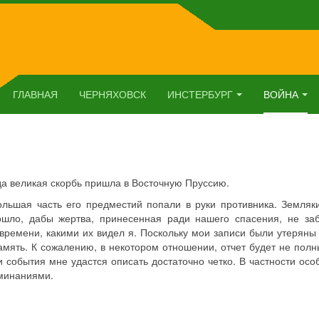
ГЛАВНАЯ
ЧЕРНЯХОВСК
ИНСТЕРБУРГ
ВОЙНА
да великая скорбь пришла в Восточную Пруссию.
ольшая часть его предместий попали в руки противника. Земляк
ошло, дабы жертва, принесенная ради нашего спасения, не заб
 времени, какими их видел я. Поскольку мои записи были утеряны
амять. К сожалению, в некотором отношении, отчет будет не полн
 события мне удастся описать достаточно четко. В частности осо
оминаниями.