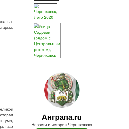
алась в
старых,
еликой
Анграпа.ru
которая
» ума,
Новости и история Черняховска
дал все