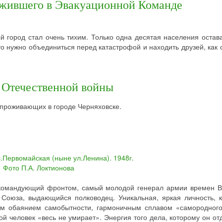
ужившего в Эвакуационной Команде
й город стал очень тихим. Только одна десятая населения остав
что нужно объединиться перед катастрофой и находить друзей, как 
 Отечественной войны
 проживающих в городе Черняховске.
командующий фронтом, самый молодой генерал армии времен В
 Союза, выдающийся полководец. Уникальная, яркая личность, 
бым обаянием самобытности, гармоничным сплавом «самородного
й человек «весь не умирает». Энергия того дела, которому он от