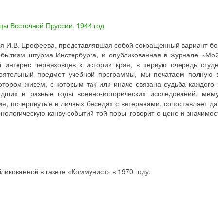
тья И.В. Ерофеева, представлявшая собой сокращенный вариант б
обытиям штурма Инстербурга, и опубликованная в журнале «Мой
 интерес черняховцев к истории края, в первую очередь студе
тоятельный предмет учебной программы, мы печатаем полную 
котором живем, с которым так или иначе связана судьба каждого 
дших в разные годы военно-исторических исследований, мем
ия, почерпнутые в личных беседах с ветеранами, сопоставляет д
ологическую канву событий той поры, говорит о цене и значимос
ликованной в газете «Коммунист» в 1970 году.