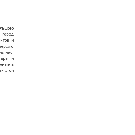
ольшого
 город
нтов и
версию
из нас.
уары и
анные в
ти этой