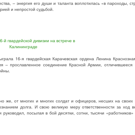
ства, – энергия его души и таланта воплотилась «в пароходы, ст
орией и непростой судьбой.
ыграла 16-я гвардейская Карачевская ордена Ленина Краснозна
зия – прославленное соединение Красной Армии, отличившееся 
ойны.
но же, от многих и многих солдат и офицеров, несших на своих
ознанием долга. И свою великую меру ответственности за ход 
и руководил, посылая в бой десятки, сотни, тысячи «работников»