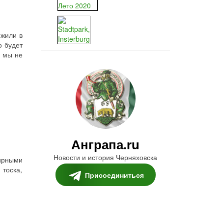
 жили в
о будет
е мы не
Анграпа.ru
Новости и история Черняховска
ширными
 тоска,
Присоединиться