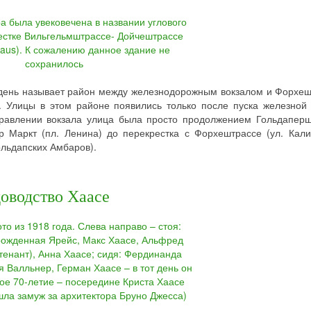
 день называет район между железнодорожным вокзалом и Форхе
. Улицы в этом районе появились только после пуска железной
правлении вокзала улица была просто продолжением Гольдаперш
ер Маркт (пл. Ленина) до перекрестка с Форхештрассе (ул. Кали
льдапских Амбаров).
доводство Хаасе