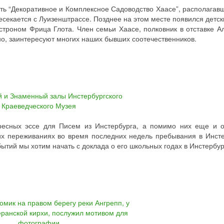
ь “Декоративное и Комплексное Садоводство Хаасе”, располагав
есекается с Луизенштрассе. Позднее на этом месте появился детск
строном Фрица Глота. Член семьи Хаасе, полковник в отставке 
о, заинтересуют многих наших бывших соотечественников.
ресных эссе для Писем из Инстербурга, а помимо них еще и о
их переживаниях во время последних недель пребывания в Инст
ытий мы хотим начать с доклада о его школьных годах в Инстербур