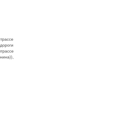
штрассе
 дороги
трассе
нина)),