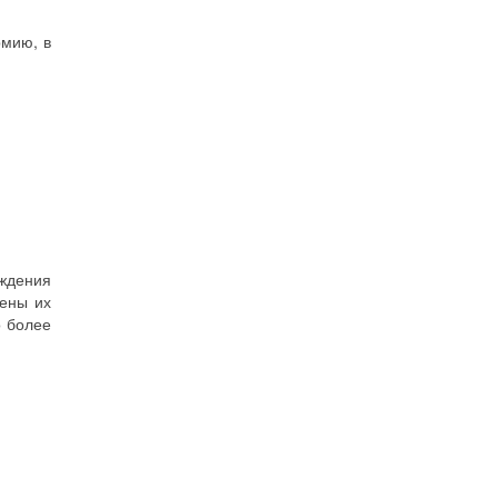
рмию, в
уждения
лены их
о более