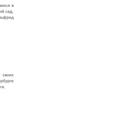
шееся в
ий сад,
Альфред
 своих
ербурге
ге.