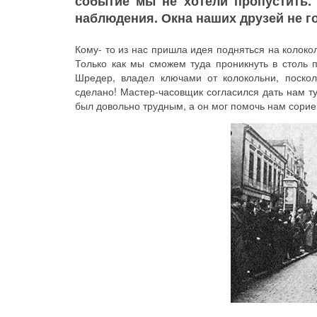
событие мы не хотели пропустить.
наблюдения. Окна наших друзей не г
Кому- то из нас пришла идея подняться на колок
Только как мы сможем туда проникнуть в столь п
Шредер, владел ключами от колокольни, поско
сделано! Мастер-часовщик согласился дать нам ту
был довольно трудным, а он мог помочь нам сорие