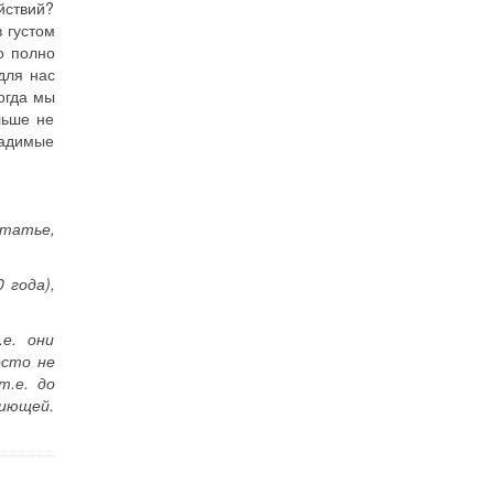
йствий?
 густом
о полно
для нас
огда мы
льше не
гладимые
статье,
 года),
е. они
осто не
т.е. до
пиющей.