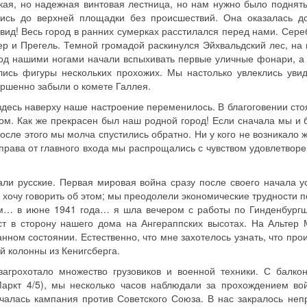
зкая, но надежная винтовая лестница, но нам нужно было поднят
сь до верхней площадки без происшествий. Она оказалась д
вид! Весь город в ранних сумерках расстилался перед нами. Сере
ер и Прегель. Темной громадой раскинулся Эйхвальдский лес, на 
Под нашими ногами начали вспыхивать первые уличные фонари, а 
ались фигуры нескольких прохожих. Мы настолько увлеклись уви
ершенно забыли о комете Галлея.
здесь наверху наше настроение переменилось. В благоговении сто
ом. Как же прекрасен был наш родной город! Если сначала мы и 
После этого мы молча спустились обратно. Ни у кого не возникало
справа от главного входа мы распрощались с чувством удовлетвор
ли русские. Первая мировая война сразу после своего начала у
 хочу говорить об этом; мы преодолели экономические трудности п
ем… в июне 1941 года… я шла вечером с работы по Гинденбургш
т в сторону нашего дома на Ангераппских высотах. На Альтер 
ном состоянии. Естественно, что мне захотелось узнать, что прои
й колонны из Кенигсберга.
загрохотало множество грузовиков и военной техники. С балко
Маркт 4/5), мы несколько часов наблюдали за прохождением во
ачалась кампания против Советского Союза. В нас закралось неп