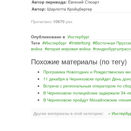
Автор перевода:
Евгений Стюарт
Автор:
Шарлотта Кройцбергер
Прочитано
10670
раз
Опубликовано в
Инстербург
Теги
Инстербург
Insterburg
Восточная Прусси
война
вторая мировая война
гинденбургштрасс
Похожие материалы (по тегу)
Программа Новогодних и Рождественских м
11 декабря в Черняховске пройдет День дон
Встреча с региональным оператором по сбо
В Черняховске полицейские задержали 34-ле
В Черняховске пройдут Михайловские чтени
Другие материалы в этой категории:
« Инстербу