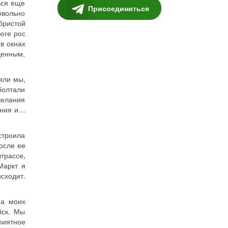
ься еще
Присоединиться
овольно
бристой
юге рос
в окнах
денным,
яли мы,
болтали
 желания
ения и…
строила
осле ее
трассе,
Маркт я
сходит.
на моих
йск. Мы
риятное