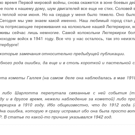
 во время Первой мировой войны, снова окажется в зоне боевых де
е поле к нашему дому, шум двигателей все еще не стих. Соловей в
в теплой ночи июня. Но на сердце у меня было тяжело. Оно был
Сегодня мы уже знаем какой именно. Наш любимый город стал 
ала потрясающие переживания на колокольне нашей Лютеркирхи, к
 живы сейчас лишь немногие. Самой колокольни Лютеркирхи бо
проходом войск в 1941 году. Все что у нас осталось, так это неиз
тербурге!
екоторые замечания относительно предыдущей публикации.
обного рода ошибки, да еще и в столь короткой и пастельной 
та кометы Галлея (на самом деле она наблюдалась в мае 1910
либо Шарлотта перепутала связанные с ней события (т.
оду и в другое время, нежели наблюдение за кометой) либо пр
ркирха в 1910 году. Ибо общеизвестно, что до 1912 года (
дна ошибка, которую я сразу исправил ибо она была просто во
. В статье по какой-то причине указывался 1942 год.