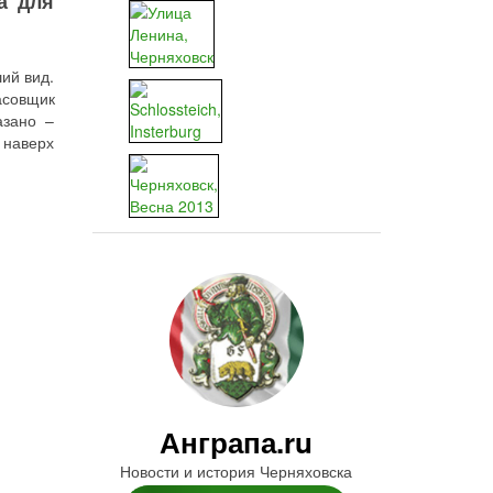
а для
ий вид.
асовщик
азано –
 наверх
Анграпа.ru
Новости и история Черняховска