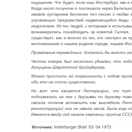
ощущение. Что будет, если наш Инстербург, как и
Когда около полуночи я поспешила через Белильно
ивовом кустарнике беспечно пел песню о любви 
угрожающих предчувствий надвигающейся беды. 
недосягаем. Из тех людей, с которыми я испытыв
вознамерились понаблюдать за кометой Галлея,
существует, как и многих из тех, кто смотрел за 
воспоминания о нашем родном городе, нашем Инс
Примечания переводчика: Хотелось бы внести н
Честно говоря, был несколько удивлен, что под
допущены Шарлоттой Кройцбергер.
Можно простить ей погрешность с годом проле
ибо это не столь существенно.
Но вот что касается Лютеркирхи, то тут 
поднимались на нее с друзьями по другому пов
смогла толком вспомнить как выглядела Люте
реконструкции) она не имела часов. Была еще о
Имеется ввиду год начала кампании против СССР
Источник:
Insterburger Brief '03-'04 1973