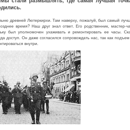
 Мы стали размышлять, где самая лучшая точк
одились.
ольню древней Лютеркирхи. Там наверху, пожалуй, был самый лучш
озднее время? Наш друг знал ответ. Его родственник, мастер-ч
льку был уполномочен ухаживать и ремонтировать ее часы. Ск
да доступ. Он даже согласился сопровождать нас, так как подъем
нтироваться внутри.