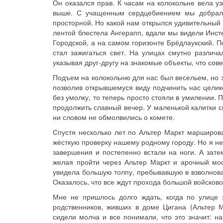
Он оказался прав. К часам на колокольне вела у
выше. С учащенным сердцебиением мы добрали
просторной. Но какой нам открылся удивительный 
лентой блестела Ангерапп, вдали мы видели Инст
Городской, а на самом горизонте Брёдлаукский. 
стал зажигаться свет. На улицах смутно различ
указывая друг-другу на знакомые объекты, что сов
Подъем на колокольню для нас был весельем, но 
позволив открывшемуся виду подчинить нас целик
без умолку, то теперь просто стояли в умилении. 
продолжить славный вечер. У маленькой калитки 
ни словом не обмолвились о комете.
Спустя несколько лет по Альтер Маркт марширова
жёсткую проверку нашему родному городу. Но я не
завершения и постепенно встали на ноги. А зат
желая пройти через Альтер Маркт и арочный мос
увидела большую толпу, пребывавшую в взволнован
Оказалось, что все ждут прохода большой войсково
Мне не пришлось долго ждать, когда по улице 
родственников, живших в доме Цигана (Альтер 
сидели молча и все понимали, что это значит: н