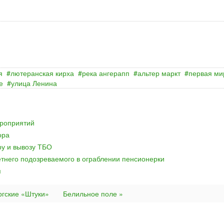
я
лютеранская кирха
река ангерапп
альтер маркт
первая ми
е
улица Ленина
ероприятий
ора
ру и вывозу ТБО
тнего подозреваемого в ограблении пенсионерки
я
ргские «Штуки»
Белильное поле »