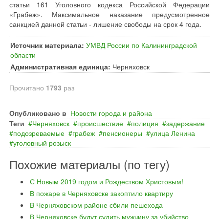
статьи 161 Уголовного кодекса Российской Федерации
«Грабеж». Максимальное наказание предусмотренное
санкцией данной статьи - лишение свободы на срок 4 года.
Источник материала:
УМВД России по Калининградской
области
Административная единица:
Черняховск
Прочитано
1793
раз
Опубликовано в
Новости города и района
Теги
Черняховск
происшествие
полиция
задержание
подозреваемые
грабеж
пенсионеры
улица Ленина
уголовный розыск
Похожие материалы (по тегу)
С Новым 2019 годом и Рождеством Христовым!
В пожаре в Черняховске закоптило квартиру
В Черняховском районе сбили пешехода
В Черняховске будут судить мужчину за убийство