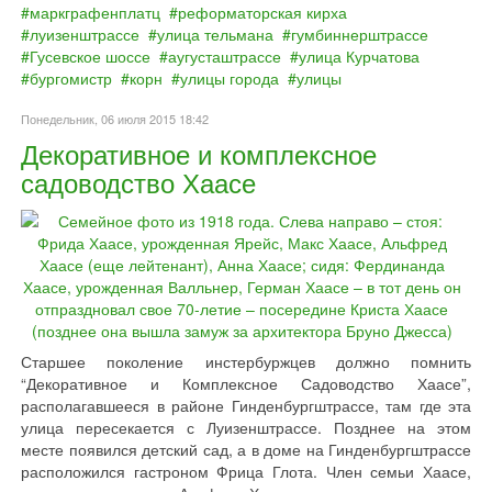
маркграфенплатц
реформаторская кирха
луизенштрассе
улица тельмана
гумбиннерштрассе
Гусевское шоссе
аугусташтрассе
улица Курчатова
бургомистр
корн
улицы города
улицы
Понедельник, 06 июля 2015 18:42
Декоративное и комплексное
садоводство Хаасе
Старшее поколение инстербуржцев должно помнить
“Декоративное и Комплексное Садоводство Хаасе”,
располагавшееся в районе Гинденбургштрассе, там где эта
улица пересекается с Луизенштрассе. Позднее на этом
месте появился детский сад, а в доме на Гинденбургштрассе
расположился гастроном Фрица Глота. Член семьи Хаасе,