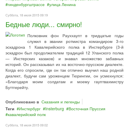
гинденбургштрассе
улица Ленина
Суббота, 18 июля 2015 09:19
Бедные люди... смирно!
Полковник фон Рауххаупт в тридцатые годы
служил в звании ротмистра командиром 3-го
эскадрона 1 Кавалерийского полка в Инстербурге (3-й
эскадрон был продолжателем традиций 12 Уланского полка
— Инстерских казаков) и знавал множество забавных
историй. Он рассказывал их на восточно-прусском диалекте.
Когда его спросили, где он так отлично выучил наш родной
диалект, будучи сам уроженцем Тюрингии, он усмехнулся:
«Благодаря моим солдатам и моему гауптвахмистру
Буттгерейту.
Опубликовано в
Сказания и легенды
Теги
Инстербург
Insterburg
Восточная Пруссия
кавалерийский полк
Суббота, 18 июля 2015 09:02