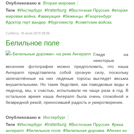
Опубликовано в
Вторая мировая
Теги
Инстербург
Insterburg
Восточная Пруссия
вторая
мировая война
эвакуация
беженцы
Георгенбург
доктор герт вандер
бургомистр
советские войска
Суббота, 18 июля 2015 09:56
Белильное поле
Глядя на
некоторые
весенние фотографии можно предположить, что наша
Ангерапп представляла собой грозную силу, поскольку
запечатлённые на них ледяные торосы выглядят весьма
внушительными. Но такие бедствия, как паводковые воды и
ледоход, мы, к счастью, испытывали не чаще раза в год. В
остальное время наша Ангерапп была очень спокойной и
безвредной рекой, приносившей радость и умиротворение.
Опубликовано в
Инстербург
Теги
Инстербург
Insterburg
Восточная Пруссия
река
ангерапп
белильное поле
белильная дорожка
Анхен из