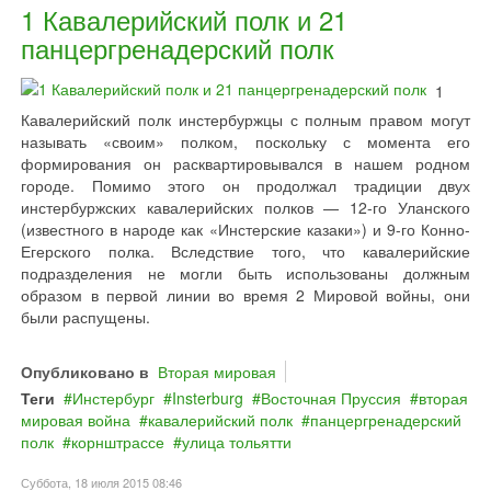
1 Кавалерийский полк и 21
панцергренадерский полк
1
Кавалерийский полк инстербуржцы с полным правом могут
называть «своим» полком, поскольку с момента его
формирования он расквартировывался в нашем родном
городе. Помимо этого он продолжал традиции двух
инстербуржских кавалерийских полков — 12-го Уланского
(известного в народе как «Инстерские казаки») и 9-го Конно-
Егерского полка. Вследствие того, что кавалерийские
подразделения не могли быть использованы должным
образом в первой линии во время 2 Мировой войны, они
были распущены.
Опубликовано в
Вторая мировая
Теги
Инстербург
Insterburg
Восточная Пруссия
вторая
мировая война
кавалерийский полк
панцергренадерский
полк
корнштрассе
улица тольятти
Суббота, 18 июля 2015 08:46