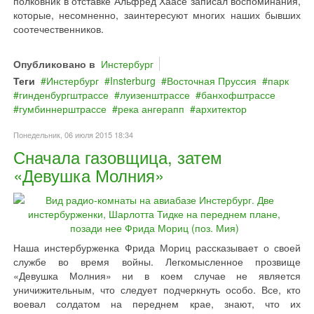
полковник в отставке Альфред Хаасе записал воспоминания,
которые, несомненно, заинтересуют многих наших бывших
соотечественников.
Опубликовано в
Инстербург
Теги
Инстербург
Insterburg
Восточная Пруссия
парк
гинденбургштрассе
луизенштрассе
банхофштрассе
гумбиннерштрассе
река ангерапп
архитектор
Понедельник, 06 июля 2015 18:34
Сначала газовщица, затем
«Девушка Молния»
Наша инстербурженка Фрида Мориц рассказывает о своей
службе во время войны. Легкомысленное прозвище
«Девушка Молния» ни в коем случае не является
уничижительным, что следует подчеркнуть особо. Все, кто
воевал солдатом на переднем крае, знают, что их