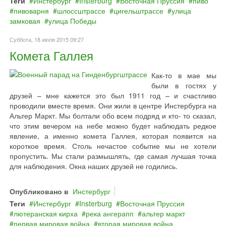
Теги
Инстербург
Insterburg
Восточная Пруссия
пиво
пивоварня
шлоссштрассе
цигельштрассе
улица
замковая
улица Победы
Суббота, 18 июля 2015 09:27
Комета Галлея
Как-то в мае мы
были в гостях у
друзей – мне кажется это был 1911 год – и счастливо
проводили вместе время. Они жили в центре Инстербурга на
Альтер Маркт. Мы болтали обо всем подряд и кто- то сказал,
что этим вечером на небе можно будет наблюдать редкое
явление, а именно комета Галлея, которая появится на
короткое время. Столь нечастое событие мы не хотели
пропустить. Мы стали размышлять, где самая лучшая точка
для наблюдения. Окна наших друзей не годились.
Опубликовано в
Инстербург
Теги
Инстербург
Insterburg
Восточная Пруссия
лютеранская кирха
река ангерапп
альтер маркт
первая мировая война
вторая мировая война