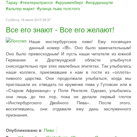
Тарау
театерштрассе
крушкенберг
иорданшуле
альтер маркт
улица льва толстого
Суббота, 18 июля 2015 09:37
Все его знают - Все его желают!
Наше инстербургское пиво! Ему посвящен
данный номер «IB». Оно было замечательным!
Оно было превосходным! И пусть наши читатели из южной
Германии и Дортмундской области улыбнутся
снисходительно при этих хвалебных эпитетах. Так улыбались
наши коллеги, приезжавшие к нам в гости из «оплота»
пивного царства. Они продолжали улыбаться, когда мы
приглашали их отведать по кружечке пива у Гутовски или в
«Старом Африканце» у Поля Рентеля. Однако, улыбались
они лишь до тех пор, пока не делали первый глоток
«Инстербургского Двойного Пива». После этого,
восхитившись, они отдавали ему дань заслуженного
признания.
Опубликовано в
Пиво