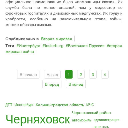
официальное наименование было «помощницы связи». Их
служба была не менее опасной, чем у медсестер во
фронтовых госпиталях и дивизионных медпунктах. Их труду и
храбрости, особенно на заключительном этапе войны,
многие обязаны жизнью.
Опубликовано в
Вторая мировая
Теги
Инстербург
Insterburg
Восточная Пруссия
вторая
мировая война
В начало
Назад
1
2
3
4
Вперед
В конец
Калининградская область
ДТП
Инстербург
МЧС
Черняховский район
Черняховск
администрация
автомобиль
водитель