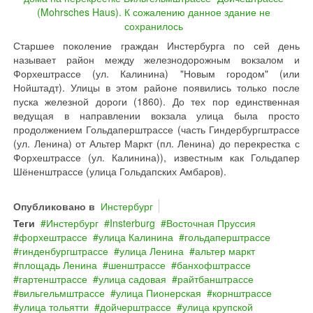
Старшее поколение граждан Инстербурга по сей день
называет район между железнодорожным вокзалом и
Форхештрассе (ул. Калинина) "Новым городом" (или
Нойштадт). Улицы в этом районе появились только после
пуска железной дороги (1860). До тех пор единственная
ведущая в направлении вокзала улица была просто
продолжением Гольдаперштрассе (часть Гиндербургштрассе
(ул. Ленина) от Альтер Маркт (пл. Ленина) до перекрестка с
Форхештрассе (ул. Калинина)), известным как Гольдапер
Шёненштрассе (улица Гольдапских Амбаров).
Опубликовано в
Инстербург
Теги
Инстербург
Insterburg
Восточная Пруссия
форхештрассе
улица Калинина
гольдаперштрассе
гинденбургштрассе
улица Ленина
альтер маркт
площадь Ленина
шенштрассе
банхофштрассе
гартенштрассе
улица садовая
райтбанштрассе
вильгельмштрассе
улица Пионерская
корнштрассе
улица тольятти
дойчерштрассе
улица крупской