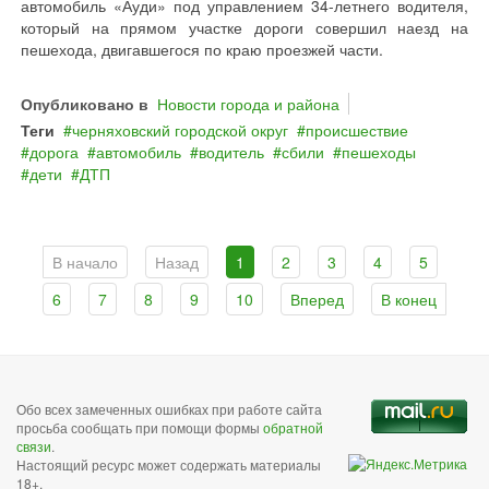
автомобиль «Ауди» под управлением 34-летнего водителя,
который на прямом участке дороги совершил наезд на
пешехода, двигавшегося по краю проезжей части.
Опубликовано в
Новости города и района
Теги
черняховский городской округ
происшествие
дорога
автомобиль
водитель
сбили
пешеходы
дети
ДТП
В начало
Назад
1
2
3
4
5
6
7
8
9
10
Вперед
В конец
Обо всех замеченных ошибках при работе сайта
просьба сообщать при помощи формы
обратной
связи
.
Настоящий ресурс может содержать материалы
18+.