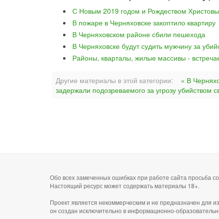
С Новым 2019 годом и Рождеством Христовы
В пожаре в Черняховске закоптило квартиру
В Черняховском районе сбили пешехода
В Черняховске будут судить мужчину за уби
Районы, кварталы, жилые массивы - встреча
Другие материалы в этой категории:
« В Чернях
задержали подозреваемого за угрозу убийством с
Обо всех замеченных ошибках при работе сайта просьба 
Настоящий ресурс может содержать материалы 18+.
Проект является некоммерческим и не предназначен для и
он создан исключительно в информационно-образовательн