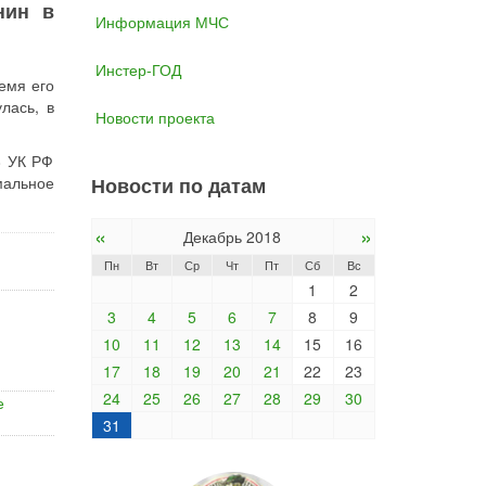
нин в
Информация МЧС
Инстер-ГОД
емя его
лась, в
Новости проекта
8 УК РФ
мальное
Новости по датам
«
»
Декабрь 2018
Пн
Вт
Ср
Чт
Пт
Сб
Вс
1
2
3
4
5
6
7
8
9
10
11
12
13
14
15
16
17
18
19
20
21
22
23
24
25
26
27
28
29
30
е
31