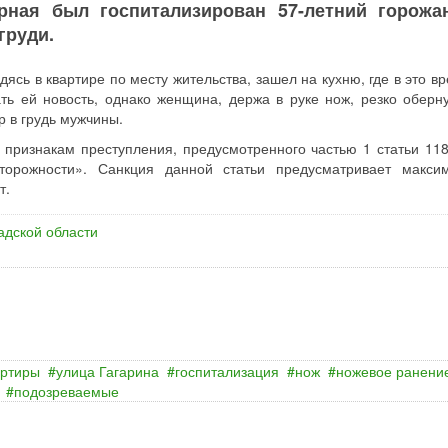
рная был госпитализирован 57-летний горожа
груди.
сь в квартире по месту жительства, зашел на кухню, где в это вр
ать ей новость, однако женщина, держа в руке нож, резко оберну
р в грудь мужчины.
 признакам преступления, предусмотренного частью 1 статьи 11
торожности». Санкция данной статьи предусматривает макси
т.
адской области
артиры
улица Гагарина
госпитализация
нож
ножевое ранени
подозреваемые