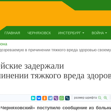
ГЛАВНАЯ
ЧЕРНЯХОВСК
ИНСТЕРБУРГ
ВОЙНА
йона
дозреваемую в причинении тяжкого вреда здоровью своему
ейские задержали
инении тяжкого вреда здоро
размер шрифта
Черняховский» поступило сообщение из больн