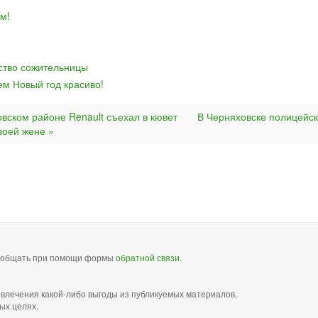
м!
йство сожительницы
ем Новый год красиво!
овском районе Renault съехал в кювет
В Черняховске полицейс
воей жене »
сообщать при помощи формы
обратной связи
.
звлечения какой-либо выгоды из публикуемых материалов,
ых целях.