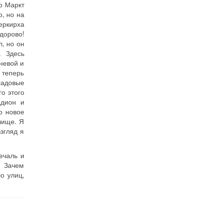
р Маркт
о, но на
еркирха
дорово!
, но он
. Здесь
невой и
 теперь
садовые
о этого
адион и
о новое
лище. Я
згляд я
ечаль и
? Зачем
о улиц,