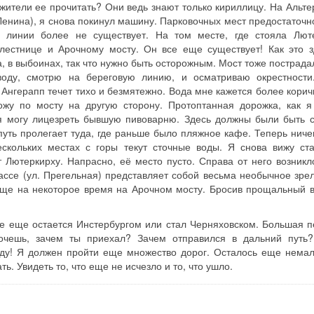
жители ее прочитать? Они ведь знают только кириллицу. На Альте
 Ленина), я снова покинул машину. Парковочных мест предостаточн
 линии более не существует. На том месте, где стояла Лют
лестнице и Арочному мосту. Он все еще существует! Как это з
 в выбоинах, так что нужно быть осторожным. Мост тоже пострадал
оду, смотрю на береговую линию, и осматриваю окрестности
Ангерапп течет тихо и безмятежно. Вода мне кажется более корич
ожу по мосту на другую сторону. Протоптанная дорожка, как я
 я могу лицезреть бывшую пивоварню. Здесь должны были быть 
путь пролегает туда, где раньше было пляжное кафе. Теперь ничег
ескольких местах с горы текут сточные воды. Я снова вижу ст
 Лютеркирху. Напрасно, её место пусто. Справа от него возникл
ассе (ул. Прегельная) представляет собой весьма необычное зре
еще на некоторое время на Арочном мосту. Бросив прощальный в
се еще остается Инстербургом или стал Черняховском. Большая п
хочешь, зачем ты приехал? Зачем отправился в дальний путь
еду! Я должен пройти еще множество дорог. Осталось еще немал
ь. Увидеть то, что еще не исчезло и то, что ушло.