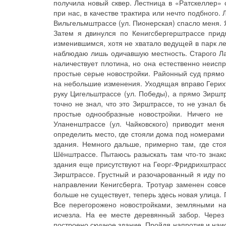
получила новый сквер. Лестница в «Ратскеллер» 
при нас, в качестве трактира или нечто подбного.
Вильгельмштрассе (ул. Пионерская) спасло меня. Я
Затем я двинулся по Кенигсбергерштрассе прид
изменившимся, хотя не хватало ведущей в парк л
наблюдаю лишь одичавшую местность. Старого Ла
наличествует плотина, но она естественно неисп
простые серые новостройки. Районный суд прямо п
на небольшие изменения. Уходящая вправо Герих
руку Цигельштрассе (ул. Победы), а прямо Зирштр
точно не знал, что это Зирштрассе, то не узнал 
простые однообразные новостройки. Ничего н
Уланенштрассе (ул. Чайковского) приводит мен
определить место, где стояли дома под номерами 
здания. Немного дальше, примерно там, где сто
Шёнштрассе. Пытаюсь разыскать там что-то знак
здания еще присутствуют на Георг-Фридрихштрасс
Зирштрассе. Грустный и разочарованный я иду по
направлении Кенигсберга. Тротуар заменен совс
больше не существует, теперь здесь новая улица. 
Все перегорожено новостройками, земляными на
исчезла. На ее месте деревянный забор. Через
построено скучное здание. Пройдя напротив и наис