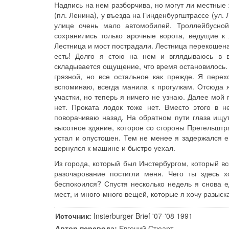
Надпись на нем разборчива, но могут ли местные 
(пл. Ленина), у въезда на Гинденбургштрассе (ул.
улице очень мало автомобилей. Троллейбусной
сохранились только арочные ворота, ведущие к 
Лестница и мост пострадали. Лестница перекошена,
есть! Долго я стою на нем и вглядываюсь в в
складывается ощущение, что время остановилось. 
грязной, но все остальное как прежде. Я перех
вспоминаю, всегда манила к прогулкам. Отсюда
участки, но теперь я ничего не узнаю. Далее мой 
нет. Проката лодок тоже нет. Вместо этого в н
поворачиваю назад. На обратном пути глаза ищут
высотное здание, которое со стороны Прегельштр
устал и опустошен. Тем не менее я задержался 
вернулся к машине и быстро уехал.
Из города, который был Инстербургом, который в
разочарование постигли меня. Чего ты здесь 
беспокоился? Спустя несколько недель я снова 
мест, и много-много вещей, которые я хочу разыскат
Источник:
Insterburger Brief '07-'08 1991
Автор перевода:
Евгений Стюарт