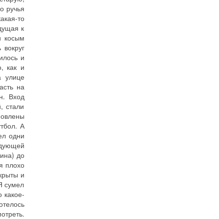
о ручья
акая-то
дущая к
и косым
 вокруг
илось и
, как и
а улице
асть на
н. Вход
, стали
новлены
тбол. А
ел одни
едующей
ина) до
я плохо
крыты и
Я сумел
 какое-
отелось
отреть.