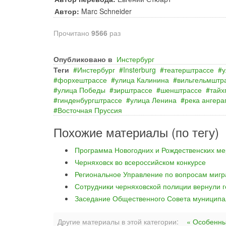
Автор:
Marc Schneider
Прочитано
9566
раз
Опубликовано в
Инстербург
Теги
Инстербург
Insterburg
театерштрассе
у
форхештрассе
улица Калинина
вильгельмштр
улица Победы
зирштрассе
шенштрассе
тайх
гинденбургштрассе
улица Ленина
река ангера
Восточная Пруссия
Похожие материалы (по тегу)
Программа Новогодних и Рождественских м
Черняховск во всероссийском конкурсе
Региональное Управление по вопросам миг
Сотрудники черняховской полиции вернули 
Заседание Общественного Совета муниципал
Другие материалы в этой категории:
« Особенны