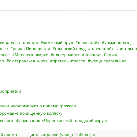
лица льва толстого
замковый пруд
шлосстайх
ульменплатц
ассе
улица Пионерская
гавенский пруд
гавенштайх
цигельш
гассе
Меланхтонкирхе
альтер маркт
площадь Ленина
пп
лютеранская кирха
прегельштрассе
улица прегельная
ероприятий
рации информирует о приеме граждан
горожанке похищенную коляску
ьного образования «Черняховский городской округ»
й аромат
Цигельштрассе (улица Победы) »