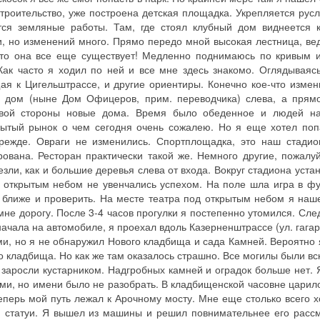
строительство, уже построена детская площадка. Укрепляется русл
тся земляные работы. Там, где стоял клубный дом виднеется к
и, но изменений много. Прямо передо мной высокая лестница, ве
 что она все еще существует! Медленно поднимаюсь по кривым 
Как часто я ходил по ней и все мне здесь знакомо. Оглядываясь
ая к Цигельштрассе, и другие ориентиры. Конечно кое-что измен
 дом (ныне Дом Офицеров, прим. переводчика) слева, а прямо
авой стороны новые дома. Время было обеденное и людей н
рытый рынок о чем сегодня очень сожалею. Но я еще хотел поп
режде. Овраги не изменились. Спортплощадка, это наш стадио
рована. Ресторан практически такой же. Немного другие, пожалуй
зли, как и большие деревья слева от входа. Вокруг стадиона уста
 открытым небом не увенчались успехом. На поле шла игра в фу
 ближе и проверить. На месте театра под открытым небом я наш
 мне дорогу. После 3-4 часов прогулки я постепенно утомился. Сл
ачала на автомобиле, я проехал вдоль Казерненштрассе (ул. гагар
, но я не обнаружил Нового кладбища и сада Камней. Вероятно 
о кладбища. Но как же там оказалось страшно. Все могилы были вс
 заросли кустарником. Надгробных камней и оградок больше нет. 
ами, но имени было не разобрать. В кладбищенской часовне царило
Теперь мой путь лежал к Арочному мосту. Мне еще столько всего х
й статуи. Я вышел из машины и решил повнимательнее его рассм