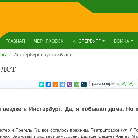
ГЛАВНАЯ
ЧЕРНЯХОВСК
ИНСТЕРБУРГ
ВОЙНА
рга
Инстербург спустя 45 лет
 лет
размер шрифта
поездке в Инстербург. Да, я побывал дома. Но 
нстер и Прегель (?), все осталось прежним. Театрштрассе (ул. Л.Т
инах, Замковый пруд весь замусорен. Дальше следует Альтер Мар