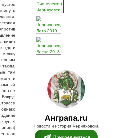
е пустое
енину с
здания,
остовая
апротив
авление
а видят
я где и
, между
л нашим
 таким.
рые там
умаги и
дземный
х пор не
 Вокруг
штрассе
 однако
 здание
Анграпа.ru
округ. Я
Новости и история Черняховска
линина)
менплац
Присоединиться