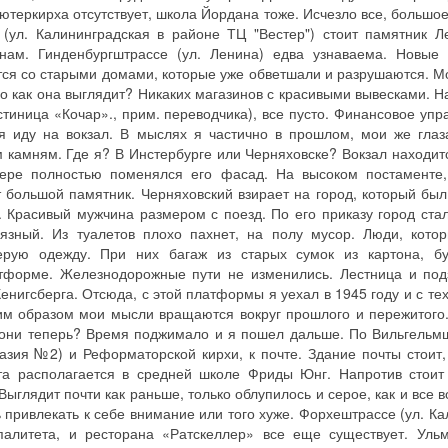
Лютеркирха отсутствует, школа Йордана тоже. Исчезло все, большо
 (ул. Калининградская в районе ТЦ "Вестер") стоит памятник Л
ам. Гинденбургштрассе (ул. Ленина) едва узнаваема. Новые 
ются со старыми домами, которые уже обветшали и разрушаются. М
о как она выглядит? Никаких магазинов с красивыми вывесками. Н
тиница «Кочар»., прим. переводчика), все пусто. Финансовое упр
я иду на вокзал. В мыслях я частично в прошлом, мои же глаз
 камням. Где я? В Инстербурге или Черняховске? Вокзал находитс
 мере полностью поменялся его фасад. На высоком постаменте
ит большой памятник. Черняховский взирает на город, который бы
. Красивый мужчина размером с поезд. По его приказу город стал
рязный. Из туалетов плохо пахнет, на полу мусор. Люди, кото
ерую одежду. При них багаж из старых сумок из картона, б
атформе. Железнодорожные пути не изменились. Лестница и по
Кенигсберга. Отсюда, с этой платформы я уехал в 1945 году и с те
ким образом мои мысли вращаются вокруг прошлого и пережитого.
е они теперь? Время поджимало и я пошел дальше. По Вильгельм
зия №2) и Реформаторской кирхи, к почте. Здание почты стоит,
та располагается в средней школе Фриды Юнг. Напротив стоит
ыглядит почти как раньше, только облупилось и серое, как и все в
 привлекать к себе внимание или того хуже. Форхештрассе (ул. Ка
палитета, и ресторана «Ратскеллер» все еще существует. Уль