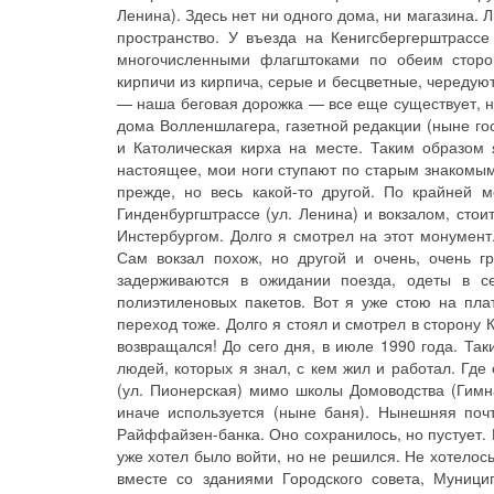
Ленина). Здесь нет ни одного дома, ни магазина. 
пространство. У въезда на Кенигсбергерштрассе
многочисленными флагштоками по обеим сторон
кирпичи из кирпича, серые и бесцветные, череду
— наша беговая дорожка — все еще существует, н
дома Волленшлагера, газетной редакции (ныне гос
и Католическая кирха на месте. Таким образом 
настоящее, мои ноги ступают по старым знакомым
прежде, но весь какой-то другой. По крайней
Гинденбургштрассе (ул. Ленина) и вокзалом, сто
Инстербургом. Долго я смотрел на этот монумент
Сам вокзал похож, но другой и очень, очень г
задерживаются в ожидании поезда, одеты в с
полиэтиленовых пакетов. Вот я уже стою на пл
переход тоже. Долго я стоял и смотрел в сторону 
возвращался! До сего дня, в июле 1990 года. Та
людей, которых я знал, с кем жил и работал. Гд
(ул. Пионерская) мимо школы Домоводства (Гимна
иначе используется (ныне баня). Нынешняя поч
Райффайзен-банка. Оно сохранилось, но пустует. В
уже хотел было войти, но не решился. Не хотелось
вместе со зданиями Городского совета, Муници