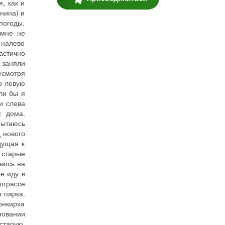
, как и
инина) и
погоды.
 мне не
 налево
астично
 заняли
есмотря
о левую
ли бы я
и слева
х дома.
пытаюсь
 нового
дущая к
 старые
аюсь на
е иду в
штрассе
 парка.
онкирха
новании
 старую,