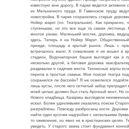
известную мне дорогу. В парке ведется активное 
из Мельничного пруда. В Гавенском пруду веду
новостройка. В парке сохранились старые дорожк
Нойер маркт (пл. Театральная). Как прекрасно,
ступенькам, но это все еще та самая лестница. 
многое узнаю. Маленький мостик, дорожка, ведущ
здесь. Теперь я на Нойер Маркт. Общественный
прежде, площадь и крытый рынок. Лишь с пр
встречалось мало. К сожалению я не вошел в к
стадион. Водонапорная башня выглядит как и п
несколько другой, а беговая дорожка заасфальти
раздевалки и сидячие места. Теннисные корты исче
перила и простые скамьи. Мои поиски театра под
сохранился ли бассейн? Я не осмелился подойти
лишь кусты, после чего сетчатый забор преградил
моей целью должен был стать Арочный мост. Но сн
Нового кладбища. Казармы выглядели неизменными
искал. Более удачливыми оказались поиски Старог
разграблены. Повсюду разбросаны кости. Дорожки
найти один кусочек надгробия с несколькими букв
то оживление, но явно не в христианских целях. 
увидеть. У старого замка стоит фундамент конно