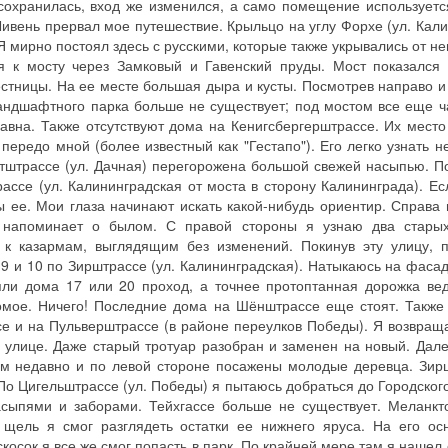
сохранилась, вход же изменился, а само помещение используется
 Ливень прервал мое путешествие. Крыльцо на углу Форхе (ул. Кал
 мирно постоял здесь с русскими, которые также укрывались от не
я к мосту через Замковый и Гавенский пруды. Мост показался
естницы. На ее месте большая дыра и кусты. Посмотрев направо и
ндшафтного парка больше не существует; под мостом все еще ч
равна. Также отсутствуют дома на Кенигсбергерштрассе. Их место
ередо мной (более известный как "Гестапо"). Его легко узнать н
тштрассе (ул. Дачная) перегорожена большой свежей насыпью. П
ассе (ул. Калининградская от моста в сторону Калининграда). Ес
бы ее. Мои глаза начинают искать какой-нибудь ориентир. Справа 
е напоминает о былом. С правой стороны я узнаю два стары
я к казармам, выглядящим без изменений. Покинув эту улицу, 
9 и 10 по Зирштрассе (ул. Калининградская). Натыкаюсь на фасад
яли дома 17 или 20 проход, а точнее протоптанная дорожка ве
омое. Ничего! Последние дома на Шёнштрассе еще стоят. Также
е и на Пульверштрассе (в районе переулков Победы). Я возвращ
 улице. Даже старый тротуар разобран и заменен на новый. Дале
ем недавно и по левой стороне посажены молодые деревца. Зир
По Цигельштрассе (ул. Победы) я пытаюсь добраться до Городского
сыпями и заборами. Тейхгассе больше не существует. Меланкт
 щель я смог разглядеть остатки ее нижнего яруса. На его ос
косок я все же смог попасть в парк. По крайней мере там я нашел