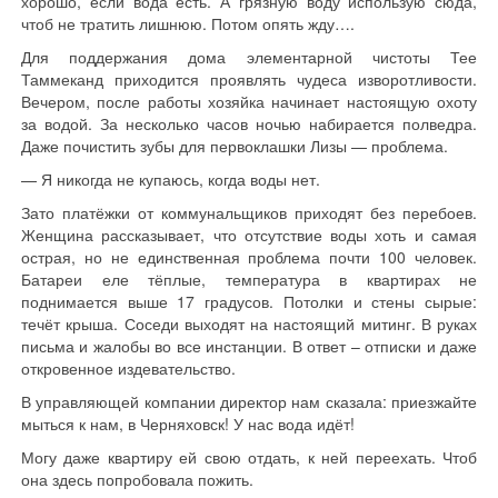
хорошо, если вода есть. А грязную воду использую сюда,
чтоб не тратить лишнюю. Потом опять жду….
Для поддержания дома элементарной чистоты Тее
Таммеканд приходится проявлять чудеса изворотливости.
Вечером, после работы хозяйка начинает настоящую охоту
за водой. За несколько часов ночью набирается полведра.
Даже почистить зубы для первоклашки Лизы — проблема.
— Я никогда не купаюсь, когда воды нет.
Зато платёжки от коммунальщиков приходят без перебоев.
Женщина рассказывает, что отсутствие воды хоть и самая
острая, но не единственная проблема почти 100 человек.
Батареи еле тёплые, температура в квартирах не
поднимается выше 17 градусов. Потолки и стены сырые:
течёт крыша. Соседи выходят на настоящий митинг. В руках
письма и жалобы во все инстанции. В ответ – отписки и даже
откровенное издевательство.
В управляющей компании директор нам сказала: приезжайте
мыться к нам, в Черняховск! У нас вода идёт!
Могу даже квартиру ей свою отдать, к ней переехать. Чтоб
она здесь попробовала пожить.