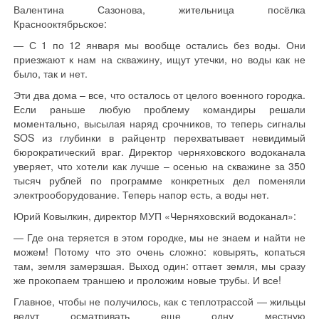
Валентина Сазонова, жительница посёлка
Краснооктябрьское:
— С 1 по 12 января мы вообще остались без воды. Они
приезжают к нам на скважину, ищут утечки, но воды как не
было, так и нет.
Эти два дома – все, что осталось от целого военного городка.
Если раньше любую проблему командиры решали
моментально, высылая наряд срочников, то теперь сигналы
SOS из глубинки в райцентр перехватывает невидимый
бюрократический враг. Директор черняховского водоканала
уверяет, что хотели как лучше – осенью на скважине за 350
тысяч рублей по программе конкретных дел поменяли
электрооборудование. Теперь напор есть, а воды нет.
Юрий Ковылкин, директор МУП «Черняховский водоканал»:
— Где она теряется в этом городке, мы не знаем и найти не
можем! Потому что это очень сложно: ковырять, копаться
там, земля замерзшая. Выход один: оттает земля, мы сразу
же прокопаем траншею и проложим новые трубы. И все!
Главное, чтобы не получилось, как с теплотрассой — жильцы
ведут осматривать еще одну местную