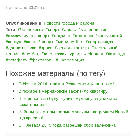
Прочитано
2321
раз
Опубликовано в
Новости города и района
Теги
Черняховск
спорт
анонс
мероприятия
физкультура и спорт
стадион
прогресс
киокусинкай
конкур
конный спорт
минифутбол
спартакиада
допризывники
кросс
легкая атлетика
настольный
теннис
футбол
юношеский турнир
сборная
команда
эстафета
фестиваль
информация
Похожие материалы (по тегу)
С Новым 2019 годом и Рождеством Христовым!
В пожаре в Черняховске закоптило квартиру
В Черняховске будут судить мужчину за убийство
сожительницы
Районы, кварталы, жилые массивы - встречаем Новый
год красиво!
С 1 января 2019 года разрешен сбор валежника