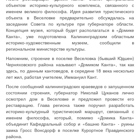
объектом историко-культурного комплекса, связанного с
именем великого философа. Идея развития туристического
объекта в Веселовке предварительно обсуждалась на
заседании Совета по культуре при губернаторе области.
Концепция музея, который будет располагаться в «Домике
Канта», уже подготовлена Калининградским областным
историко-художественным музеем, сообщили в
региональном министерстве культуры.
Напомним, строение в поселке Веселовка (бывший Юдшен)
Черняховского района называют «Домиком Канта», так как
здесь, по данным кантоведов, в середине 18 века несколько
лет жил, работая учителем, Иммануил Кант.
После сообщений калининградских краеведов о запущенном
состоянии строения, губернатор Николай Цуканов лично
осмотрел дом в Веселовке и предложил провести его
реставрацию. Глава региона также поручил разработать
историко-культурный туристический маршрут, связанный с
именем философа, который, помимо «Домика Канта»
объединит Кафедральный собор и «башню Канта» - руины
замка Гросс Вонсдорф в поселке Курортное Правдинского
района.