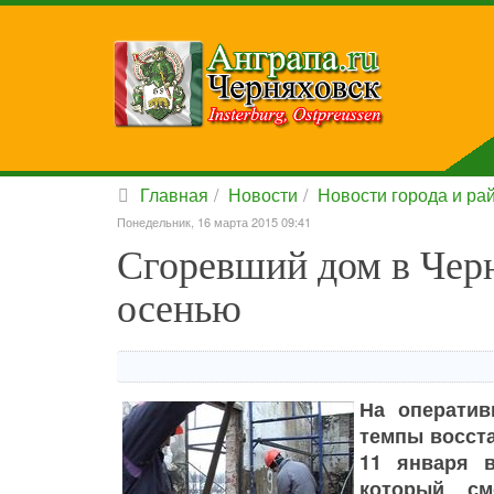
Главная
Новости
Новости города и ра
Понедельник, 16 марта 2015 09:41
Сгоревший дом в Чер
осенью
На оператив
темпы восста
11 января в
который см