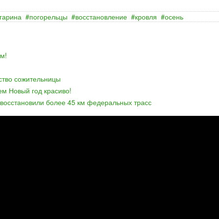
гарина
погорельцы
восстановление
кровля
осень
м!
йство сожительницы
ем Новый год красиво!
 восстановили более 45 км федеральных трасс