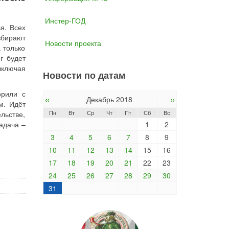
Инстер-ГОД
я. Всех
збирают
Новости проекта
 только
г будет
включая
Новости по датам
рили с
«
»
Декабрь 2018
м. Идёт
Пн
Вт
Ср
Чт
Пт
Сб
Вс
льстве,
адача –
1
2
3
4
5
6
7
8
9
10
11
12
13
14
15
16
17
18
19
20
21
22
23
24
25
26
27
28
29
30
31