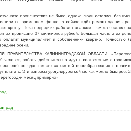
езультате происшествия не было, однако люди остались без жиль
местили во временном фонде, а сейчас идёт ремонт здания: ра
ают крышу. Пока подрядчик работает авансом – смета составлена
ентах прописано 27 миллионов рублей. Большая часть этих дене
о оплатит муниципалитет и собственники квартир. Полностью (
ередине осени.
Я ПРАВИТЕЛЬСТВА КАЛИНИНГРАДСКОЙ ОБЛАСТИ: «Перегово
 человек, работы действительно идут в соответствие с графико
роект ещё не сдан вместе со сметой ценообразования в правите
ут платить. Эти вопросы урегулируем сейчас как можно быстрее. З
 перегородки месяц примерно».
рад
.
инград