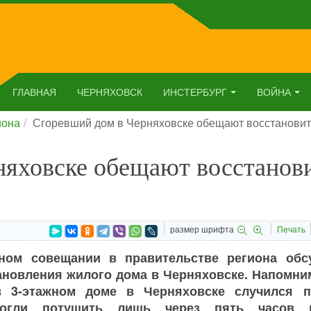
ГЛАВНАЯ
ЧЕРНЯХОВСК
ИНСТЕРБУРГ
ВОЙНА
йона
Сгоревший дом в Черняховске обещают восстановит
няховске обещают восстанов
размер шрифта
Печать
ном совещании в правительстве региона обс
новления жилого дома в Черняховске. Напомним
 3-этажном доме в Черняховске случился п
огли потушить лишь через пять часов 