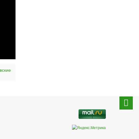
вские