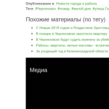
Опубликовано в
Новости города и района
Теги
Черняховск
пожар
жилой дом
улица Га
Похожие материалы (по тегу)
С Новым 2019 годом и Рождеством Христовы
В пожаре в Черняховске закоптило квартиру
В Черняховске будут судить мужчину за уби
Районы, кварталы, жилые массивы - встреча
За уходящий год в Калининградской области
Медиа