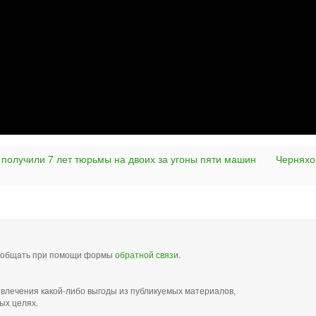
 получили 7 лет тюрьмы на двоих за угоны пяти машин
Черняхо
сообщать при помощи формы
обратной связи
.
звлечения какой-либо выгоды из публикуемых материалов,
ых целях.