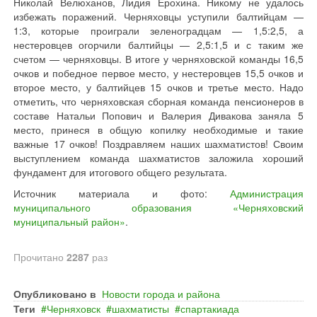
Николай Велюханов, Лидия Ерохина. Никому не удалось
избежать поражений. Черняховцы уступили балтийцам —
1:3, которые проиграли зеленоградцам — 1,5:2,5, а
нестеровцев огорчили балтийцы — 2,5:1,5 и с таким же
счетом — черняховцы. В итоге у черняховской команды 16,5
очков и победное первое место, у нестеровцев 15,5 очков и
второе место, у балтийцев 15 очков и третье место. Надо
отметить, что черняховская сборная команда пенсионеров в
составе Натальи Попович и Валерия Дивакова заняла 5
место, принеся в общую копилку необходимые и такие
важные 17 очков! Поздравляем наших шахматистов! Своим
выступлением команда шахматистов заложила хороший
фундамент для итогового общего результата.
Источник материала и фото:
Администрация
муниципального образования «Черняховский
муниципальный район»
.
Прочитано
2287
раз
Опубликовано в
Новости города и района
Теги
Черняховск
шахматисты
спартакиада