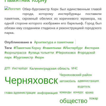
Обер-бургомистр Корн был единственным главой
города, которому инстербуржцы поставили
памятник, скромный обелиск из коричневого мрамора, на
одной стороне которого изображен его барельеф. Город был
обязан ему созданием стадиона и реконструкцией городского
парка.
Опубликовано в
Архитектура и памятники
Теги
Памятник Корну
памятники
Инстербург
история
корнштрассе
улица тольятти
Черняховск
городской
парк
бургомистр
корн
Калининградская область
ДТП
Инстербург
МЧС
Черняховский район
Черняховск
администрация
автомобиль
водитель
команды
конкурс
глава администрации
информация
кража
общество
пожар