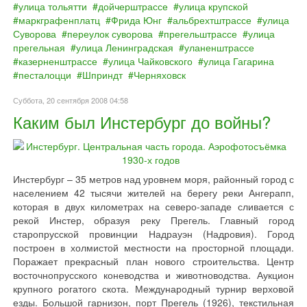
улица тольятти
дойчерштрассе
улица крупской
маркграфенплатц
Фрида Юнг
альбрехтштрассе
улица
Суворова
переулок суворова
прегельштрассе
улица
прегельная
улица Ленинградская
уланенштрассе
казерненштрассе
улица Чайковского
улица Гагарина
песталоцци
Шприндт
Черняховск
Суббота, 20 сентября 2008 04:58
Каким был Инстербург до войны?
Инстербург – 35 метров над уровнем моря, районный город с
населением 42 тысячи жителей на берегу реки Ангерапп,
которая в двух километрах на северо-западе сливается с
рекой Инстер, образуя реку Прегель. Главный город
старопрусской провинции Надрауэн (Надровия). Город
построен в холмистой местности на просторной площади.
Поражает прекрасный план нового строительства. Центр
восточнопрусского коневодства и животноводства. Аукцион
крупного рогатого скота. Международный турнир верховой
езды. Большой гарнизон, порт Прегель (1926), текстильная