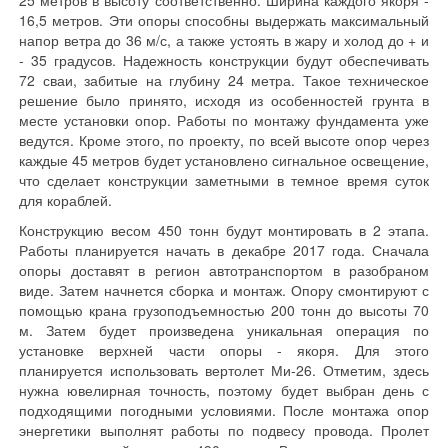
25 метров в высоту соответственно. Ширина каждого якоря -
16,5 метров. Эти опоры способны выдержать максимальный
напор ветра до 36 м/с, а также устоять в жару и холод до + и
- 35 градусов. Надежность конструкции будут обеспечивать
72 сваи, забитые на глубину 24 метра. Такое техническое
решение было принято, исходя из особенностей грунта в
месте установки опор. Работы по монтажу фундамента уже
ведутся. Кроме этого, по проекту, по всей высоте опор через
каждые 45 метров будет установлено сигнальное освещение,
что сделает конструкции заметными в темное время суток
для кораблей.
Конструкцию весом 450 тонн будут монтировать в 2 этапа.
Работы планируется начать в декабре 2017 года. Сначала
опоры доставят в регион автотранспортом в разобраном
виде. Затем начнется сборка и монтаж. Опору смонтируют с
помощью крана грузоподъемностью 200 тонн до высоты 70
м. Затем будет произведена уникальная операция по
установке верхней части опоры - якоря. Для этого
планируется использовать вертолет Ми-26. Отметим, здесь
нужна ювелирная точность, поэтому будет выбран день с
подходящими погодными условиями. После монтажа опор
энергетики выполнят работы по подвесу провода. Пролет