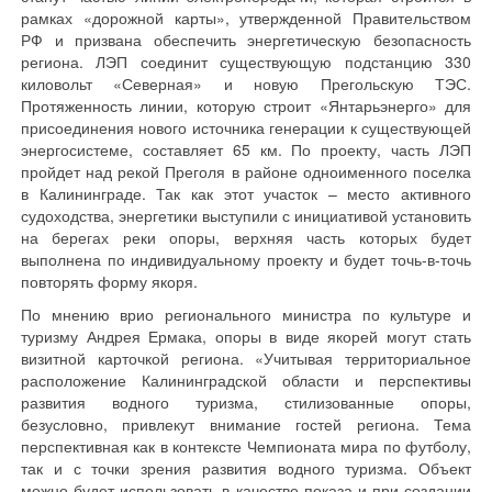
рамках «дорожной карты», утвержденной Правительством
РФ и призвана обеспечить энергетическую безопасность
региона. ЛЭП соединит существующую подстанцию 330
киловольт «Северная» и новую Прегольскую ТЭС.
Протяженность линии, которую строит «Янтарьэнерго» для
присоединения нового источника генерации к существующей
энергосистеме, составляет 65 км. По проекту, часть ЛЭП
пройдет над рекой Преголя в районе одноименного поселка
в Калининграде. Так как этот участок – место активного
судоходства, энергетики выступили с инициативой установить
на берегах реки опоры, верхняя часть которых будет
выполнена по индивидуальному проекту и будет точь-в-точь
повторять форму якоря.
По мнению врио регионального министра по культуре и
туризму Андрея Ермака, опоры в виде якорей могут стать
визитной карточкой региона. «Учитывая территориальное
расположение Калининградской области и перспективы
развития водного туризма, стилизованные опоры,
безусловно, привлекут внимание гостей региона. Тема
перспективная как в контексте Чемпионата мира по футболу,
так и с точки зрения развития водного туризма. Объект
можно будет использовать в качестве показа и при создании