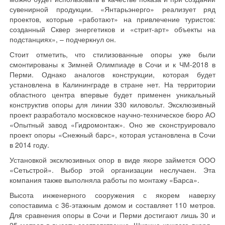
сувенирной продукции. «Янтарьэнерго» реализует ряд
проектов, которые «работают» на привлечение туристов:
созданный Сквер энергетиков и «стрит-арт» объекты на
подстанциях», – подчеркнул он.
Стоит отметить, что стилизованные опоры уже были
смонтированы к Зимней Олимпиаде в Сочи и к ЧМ-2018 в
Перми. Однако аналогов конструкции, которая будет
установлена в Калининграде в стране нет. На территории
областного центра впервые будет применен уникальный
конструктив опоры для линии 330 киловольт. Эксклюзивный
проект разработало московское научно-техническое бюро АО
«Опытный завод «Гидромонтаж». Оно же сконструировало
проект опоры «Снежный барс», которая установлена в Сочи
в 2014 году.
Установкой эксклюзивных опор в виде якоре займется ООО
«Сетьстрой». Выбор этой организации неслучаен. Эта
компания также выполняла работы по монтажу «Барса».
Высота инженерного сооружения с якорем наверху
сопоставима с 36-этажным домом и составляет 110 метров.
Для сравнения опоры в Сочи и Перми достигают лишь 30 и