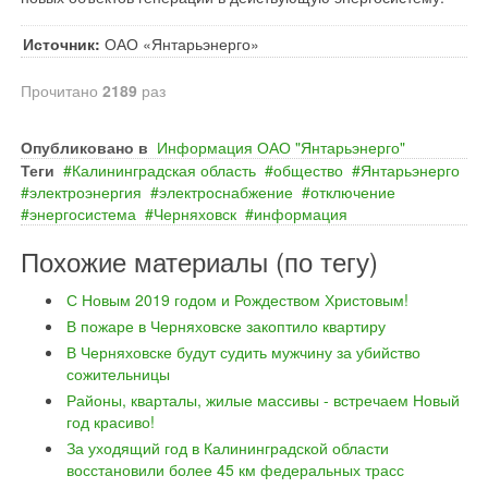
Источник:
ОАО «Янтарьэнерго»
Прочитано
2189
раз
Опубликовано в
Информация ОАО "Янтарьэнерго"
Теги
Калининградская область
общество
Янтарьэнерго
электроэнергия
электроснабжение
отключение
энергосистема
Черняховск
информация
Похожие материалы (по тегу)
С Новым 2019 годом и Рождеством Христовым!
В пожаре в Черняховске закоптило квартиру
В Черняховске будут судить мужчину за убийство
сожительницы
Районы, кварталы, жилые массивы - встречаем Новый
год красиво!
За уходящий год в Калининградской области
восстановили более 45 км федеральных трасс