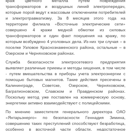
краж цветного металла путем повреждения
трансформаторов и воздушных линий электропередач,
которые порой ведут к массовым отключениям потребителей
и электротравматизму. За 8 месяцев этого года на
территории филиала «Восточные электрические сети»
совершено 4 кражи медной обмотки из силовых
трансформаторов и один факт покушения на кражу, по
которым возбуждено 4 уголовных дела. Из них три случая – в
поселке Узловое Краснознаменского района, остальные – в
Озерском и Черняховском районах.
Служба безопасности электросетевого предприятия
выявляет различные приемы и методы хищения, в том числе
- путем вмешательства в приборы учета электроэнергии с
помощью бытовых магнитов. Такие действия пресечены в
Калининграде, Советске, Озерском, Черняховском,
Багратионовском, Славском и Правдинском районах.
Поскольку метод уже поставлен на коммерческую основу,
энергетики активно взаимодействуют с полицейскими.
По мнению заместителя генерального директора ОАО
«Янтарьэнерго» по безопасности Геннадия Зимина,
совершению таких преступлений способствуют безработица,
особенно в восточной части области, недостаточное