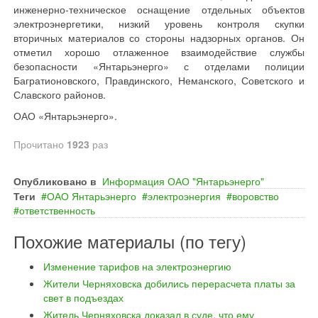
инженерно-техническое оснащение отдельных объектов
электроэнергетики, низкий уровень контроля скупки
вторичных материалов со стороны надзорных органов. Он
отметил хорошо отлаженное взаимодействие службы
безопасности «Янтарьэнерго» с отделами полиции
Багратионовского, Правдинского, Неманского, Советского и
Славского районов.
ОАО «Янтарьэнерго».
Прочитано
1923
раз
Опубликовано в
Информация ОАО "Янтарьэнерго"
Теги
ОАО Янтарьэнерго
электроэнергия
воровство
ответственность
Похожие материалы (по тегу)
Изменение тарифов на электроэнергию
Жители Черняховска добились перерасчета платы за
свет в подъездах
Житель Черняховска доказал в суде, что ему