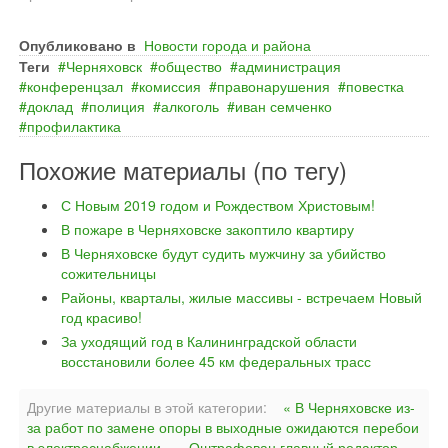
Опубликовано в
Новости города и района
Теги
Черняховск
общество
администрация
конференцзал
комиссия
правонарушения
повестка
доклад
полиция
алкоголь
иван семченко
профилактика
Похожие материалы (по тегу)
С Новым 2019 годом и Рождеством Христовым!
В пожаре в Черняховске закоптило квартиру
В Черняховске будут судить мужчину за убийство
сожительницы
Районы, кварталы, жилые массивы - встречаем Новый
год красиво!
За уходящий год в Калининградской области
восстановили более 45 км федеральных трасс
Другие материалы в этой категории:
« В Черняховске из-
за работ по замене опоры в выходные ожидаются перебои
в электроснабжении
Оштрафован главный редактор