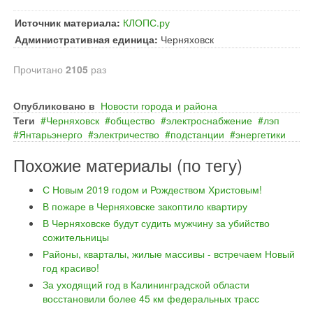
Источник материала:
КЛОПС.ру
Административная единица:
Черняховск
Прочитано
2105
раз
Опубликовано в
Новости города и района
Теги
Черняховск
общество
электроснабжение
лэп
Янтарьэнерго
электричество
подстанции
энергетики
Похожие материалы (по тегу)
С Новым 2019 годом и Рождеством Христовым!
В пожаре в Черняховске закоптило квартиру
В Черняховске будут судить мужчину за убийство
сожительницы
Районы, кварталы, жилые массивы - встречаем Новый
год красиво!
За уходящий год в Калининградской области
восстановили более 45 км федеральных трасс