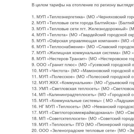
В целом тарифы на отопление по региону выглядят
1. МУП «Теплоэнергетика» (МО «Черняховский город
2. МУП «Тепловые сети города Балтийска» (Балтийс
3. МУП «Тепловые сети пгт. Железнодорожный» (МО
4. МУП «Теплота» (МО «Гвардейский городской окру
5. МУП «Озёрская управляющая компания» (МО «Озё
6. МУП «Теплоснабжение» (МО «Славский городской 
7. МУП «Жилищная коммунальная система» (МО «Баг
8. МУП «Нестеров-Транзит» (МО «Нестеровское гор
9. ООО «Гранит плюс» (МО «Гусевский городской окр
10. МУП «Чистота» (МО «Мамоновский городской окр
11. МУП «Полесское» (МО «Полесский городской окр
12. МУП ЖКХ «Коммунальник» (МО «Гурьевский горо
13. УМП «Светловская теплосеть» (МО «Светловский
14. МП «Калининградтеплосеть» (МО «Городской окр
15. МУП «Коммунальные системы» ( МО «Ладушкинск
16. НГ МУП «Теплосеть» (МО «Неманский городской 
17. МУП «Светлогорскмежрайводоканал» (МО «Светл
18. МП «Советсктеплосети» (МО «Советский городск
19. МУП «Теплосеть» ПГО (МО «Пионерский городско
20. ООО «Зеленоградские тепловые сети» (МО «Зеле