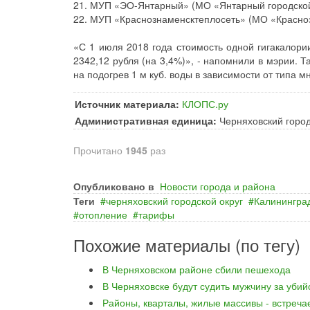
21. МУП «ЭО-Янтарный» (МО «Янтарный городской о
22. МУП «Краснознаменсктеплосеть» (МО «Краснозн
«С 1 июля 2018 года стоимость одной гигакалори
2342,12 рубля (на 3,4%)», - напомнили в мэрии. 
на подогрев 1 м куб. воды в зависимости от типа м
Источник материала:
КЛОПС.ру
Административная единица:
Черняховский город
Прочитано
1945
раз
Опубликовано в
Новости города и района
Теги
черняховский городской округ
Калининград
отопление
тарифы
Похожие материалы (по тегу)
В Черняховском районе сбили пешехода
В Черняховске будут судить мужчину за уби
Районы, кварталы, жилые массивы - встреча