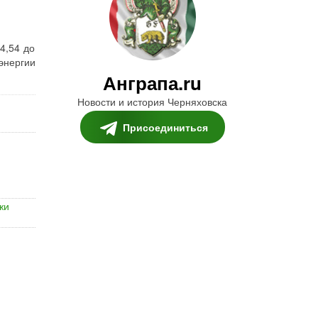
4,54 до
энергии
Анграпа.ru
Новости и история Черняховска
Присоединиться
жи