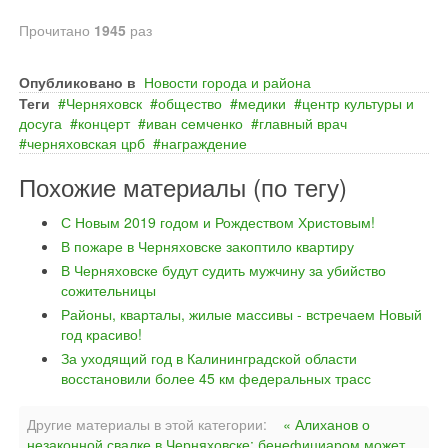
Прочитано
1945
раз
Опубликовано в
Новости города и района
Теги
Черняховск
общество
медики
центр культуры и
досуга
концерт
иван семченко
главный врач
черняховская црб
награждение
Похожие материалы (по тегу)
С Новым 2019 годом и Рождеством Христовым!
В пожаре в Черняховске закоптило квартиру
В Черняховске будут судить мужчину за убийство
сожительницы
Районы, кварталы, жилые массивы - встречаем Новый
год красиво!
За уходящий год в Калининградской области
восстановили более 45 км федеральных трасс
Другие материалы в этой категории:
« Алиханов о
незаконной свалке в Черняховске: бенефициаром может