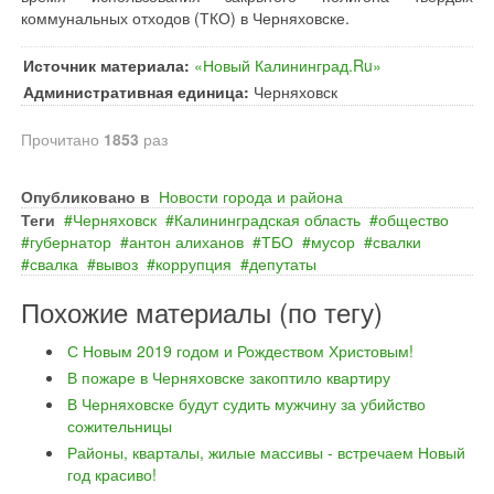
коммунальных отходов (ТКО) в Черняховске.
Источник материала:
«Новый Калининград.Ru»
Административная единица:
Черняховск
Прочитано
1853
раз
Опубликовано в
Новости города и района
Теги
Черняховск
Калининградская область
общество
губернатор
антон алиханов
ТБО
мусор
свалки
свалка
вывоз
коррупция
депутаты
Похожие материалы (по тегу)
С Новым 2019 годом и Рождеством Христовым!
В пожаре в Черняховске закоптило квартиру
В Черняховске будут судить мужчину за убийство
сожительницы
Районы, кварталы, жилые массивы - встречаем Новый
год красиво!