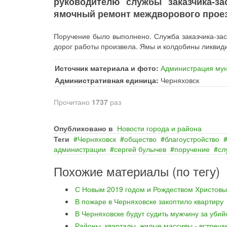
руководителю службы заказчика-з
ямочный ремонт междворового проез
Поручение было выполнено. Служба заказчика-зас
дорог работы произвела. Ямы и колдобины ликвид
Источник материала и фото:
Администрация мун
Административная единица:
Черняховск
Прочитано
1737
раз
Опубликовано в
Новости города и района
Теги
Черняховск
общество
благоустройство
администрации
сергей булычев
поручение
сл
Похожие материалы (по тегу)
С Новым 2019 годом и Рождеством Христовы
В пожаре в Черняховске закоптило квартиру
В Черняховске будут судить мужчину за уби
Районы, кварталы, жилые массивы - встреча