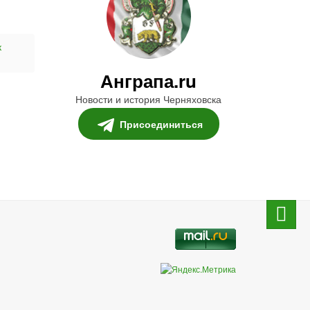
к
Анграпа.ru
Новости и история Черняховска
Присоединиться