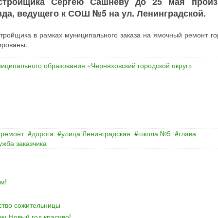
астройщика Сергею Сашневу до 25 мая произ
да, ведущего к СОШ №5 на ул. Ленинградской.
тройщика в рамках муниципального заказа на ямочный ремонт го
ированы.
иципального образования «Черняховский городской округ»
ремонт
дорога
улица Ленинградская
школа №5
глава
ужба заказчика
м!
йство сожительницы
ем Новый год красиво!