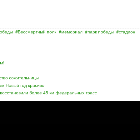
Победы
Бессмертный полк
мемориал
парк победы
стадион
м!
йство сожительницы
ем Новый год красиво!
 восстановили более 45 км федеральных трасс