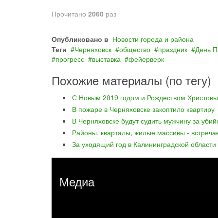
Прочитано
2060
раз
Опубликовано в
Новости города и района
Теги
Черняховск
общество
праздник
День 
прогресс
выставка
фейерверк
Похожие материалы (по тегу)
С Новым 2019 годом и Рождеством Христовы
В пожаре в Черняховске закоптило квартиру
В Черняховске будут судить мужчину за уби
Районы, кварталы, жилые массивы - встреча
За уходящий год в Калининградской области
Медиа