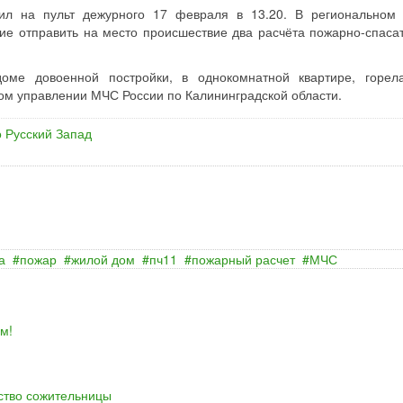
ил на пульт дежурного 17 февраля в 13.20. В региональном
ие отправить на место происшествие два расчёта пожарно-спаса
оме довоенной постройки, в однокомнатной квартире, горел
ом управлении МЧС России по Калининградской области.
 Русский Запад
а
пожар
жилой дом
пч11
пожарный расчет
МЧС
м!
йство сожительницы