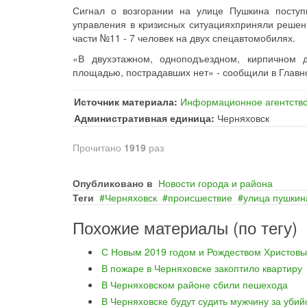
Сигнал о возгорании на улице Пушкина поступ
управления в кризисных ситуацияхприняли решен
части №11 - 7 человек на двух спецавтомобилях.
«В двухэтажном, одноподъездном, кирпичном д
площадью, пострадавших нет» - сообщили в Главн
Источник материала:
Информационное агентство
Административная единица:
Черняховск
Прочитано
1919
раз
Опубликовано в
Новости города и района
Теги
Черняховск
происшествие
улица пушкин
Похожие материалы (по тегу)
С Новым 2019 годом и Рождеством Христовы
В пожаре в Черняховске закоптило квартиру
В Черняховском районе сбили пешехода
В Черняховске будут судить мужчину за уби