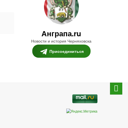
Анграпа.ru
Новости и история Черняховска
Присоединиться