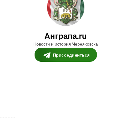
Анграпа.ru
Новости и история Черняховска
Присоединиться