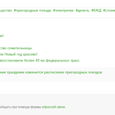
щество
пригородные поезда
электрички
дизель
КЖД
стоим
м!
йство сожительницы
ем Новый год красиво!
 восстановили более 45 км федеральных трасс
дние праздники изменится расписание пригородных поездов
сообщать при помощи формы
обратной связи
.