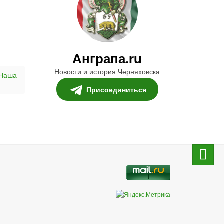
Анграпа.ru
Новости и история Черняховска
 Наша
Присоединиться