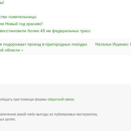
м!
йство сожительницы
ем Новый год красиво!
 восстановили более 45 км федеральных трасс
ря подорожает проезд в пригородных поездах
Наталья Ищенко:
ой области »
сообщать при помощи формы
обратной связи
.
звлечения какой-либо выгоды из публикуемых материалов,
ых целях.