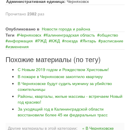
Административная единица:
Черняховск
Прочитано
2382
раз
Опубликовано в
Новости города и района
Теги
Черняховск
Калининградская область
общество
информация
РЖД
КЖД
поезда
Янтарь
расписание
изменения
Похожие материалы (по тегу)
С Новым 2019 годом и Рождеством Христовым!
В пожаре в Черняховске закоптило квартиру
В Черняховске будут судить мужчину за убийство
сожительницы
Районы, кварталы, жилые массивы - встречаем Новый
год красиво!
За уходящий год в Калининградской области
восстановили более 45 км федеральных трасс
Другие материалы в этой категории:
« В Черняховске