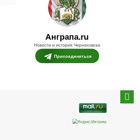
Анграпа.ru
Новости и история Черняховска
Присоединиться