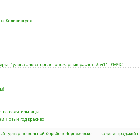
ine Калининград
тиры
улица элеваторная
пожарный расчет
пч11
МЧС
м!
йство сожительницы
ем Новый год красиво!
ый турнир по вольной борьбе в Черняховске
Калининградский п