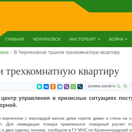
ГЛАВНАЯ
ЧЕРНЯХОВСК
ИНСТЕРБУРГ
ВОЙНА
йона
В Черняховске тушили трехкомнатную квартиру
и трехкомнатную квартиру
размер шрифта
в центр управления в кризисных ситуациях пост
орной.
ом кирпичном с мансардой жилом доме горели диван и стена на 
ал. Для ликвидации пожара привлекался пожарный расчет п
к и двух единиц техники, сообщили в ГУ МЧС по Калининградской о