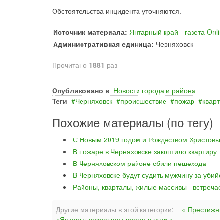
Обстоятельства инцидента уточняются.
Источник материала:
Янтарный край - газета Onl
Административная единица:
Черняховск
Прочитано
1881
раз
Опубликовано в
Новости города и района
Теги
Черняховск
происшествие
пожар
квар
Похожие материалы (по тегу)
С Новым 2019 годом и Рождеством Христовы
В пожаре в Черняховске закоптило квартиру
В Черняховском районе сбили пешехода
В Черняховске будут судить мужчину за уби
Районы, кварталы, жилые массивы - встреча
Другие материалы в этой категории:
« Престижн
«Янтарь» сокращает время в пути »