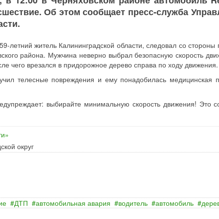
, в 12:00 в Черняховском районе автомобиль Re
сшествие. Об этом сообщает пресс-служба Управ
асти.
 59-летний житель Калининградской области, следовал со стороны 
вского района. Мужчина неверно выбрал безопасную скорость дви
сле чего врезался в придорожное дерево справа по ходу движения.
лучил телесные повреждения и ему понадобилась медицинская 
редупреждает: выбирайте минимальную скорость движения! Это с
ти»
ской округ
ие
ДТП
автомобильная авария
водитель
автомобиль
дере