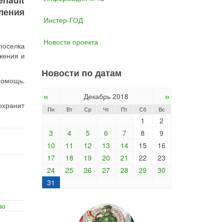
nault
ления
Инстер-ГОД
Новости проекта
поселка
жения и
Новости по датам
помощь.
«
»
Декабрь 2018
охранит
Пн
Вт
Ср
Чт
Пт
Сб
Вс
1
2
3
4
5
6
7
8
9
10
11
12
13
14
15
16
17
18
19
20
21
22
23
24
25
26
27
28
29
30
31
во