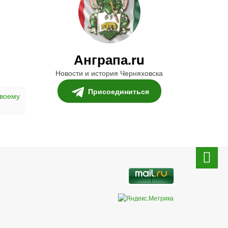
Анграпа.ru
Новости и история Черняховска
Присоединиться
своему