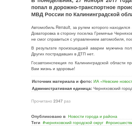
В понедельник, 27 ноября 2017 года
попал в дорожно-транспортное прои
МВД России по Калининградской обл
Автомобиль Renault, за рулем которого находился
Доваторовка в сторону поселка Гремячье Черняхо
не смог справиться с управлением автомобиля, по
В результате произошедшей аварии мужчина по
Других пострадавших в ДТП нет.
Госавтоинспекция по Калининградской области п
Вам жизнь и здоровье!
Источник материала и фото:
ИА «Невские новос
Административная единица:
Черняховский город
Прочитано
2347
раз
Опубликовано в
Новости города и района
Теги
черняховский городской округ
происшеств