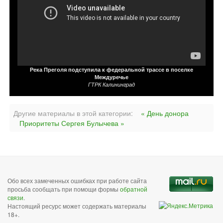
Река Преголя подступила к федеральной трассе в поселке
Междуречье
ГТРК Калининград
Другие материалы в этой категории:
« День донора
Приоритеты Сергея Булычева »
Обо всех замеченных ошибках при работе сайта
просьба сообщать при помощи формы
обратной
связи
.
Настоящий ресурс может содержать материалы
18+.