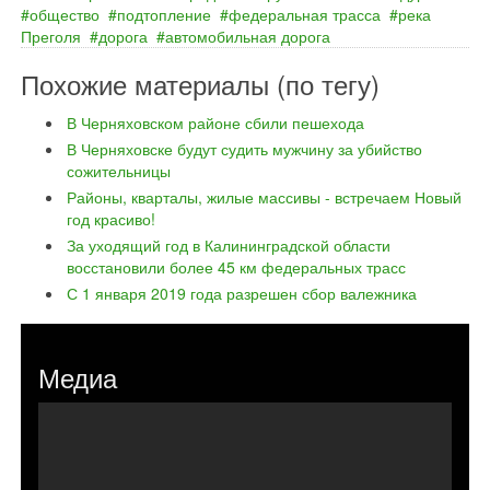
общество
подтопление
федеральная трасса
река
Преголя
дорога
автомобильная дорога
Похожие материалы (по тегу)
В Черняховском районе сбили пешехода
В Черняховске будут судить мужчину за убийство
сожительницы
Районы, кварталы, жилые массивы - встречаем Новый
год красиво!
За уходящий год в Калининградской области
восстановили более 45 км федеральных трасс
С 1 января 2019 года разрешен сбор валежника
Медиа