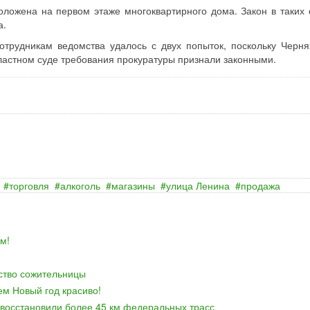
оложена на первом этаже многоквартирного дома. Закон в таких 
а.
отрудникам ведомства удалось с двух попыток, поскольку Черня
ластном суде требования прокуратуры признали законными.
торговля
алкоголь
магазины
улица Ленина
продажа
м!
йство сожительницы
ем Новый год красиво!
 восстановили более 45 км федеральных трасс