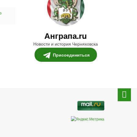
о
Анграпа.ru
Новости и история Черняховска
Присоединиться