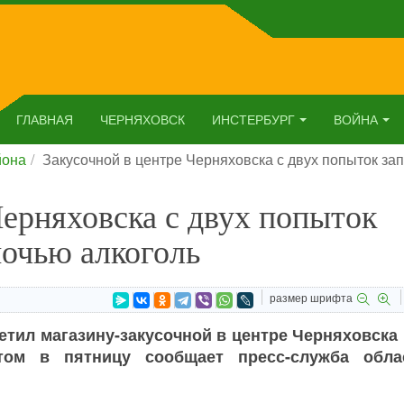
ГЛАВНАЯ
ЧЕРНЯХОВСК
ИНСТЕРБУРГ
ВОЙНА
йона
Закусочной в центре Черняховска с двух попыток за
Черняховска с двух попыток
ночью алкоголь
размер шрифта
етил магазину-закусочной в центре Черняховска
ом в пятницу сообщает пресс-служба обла