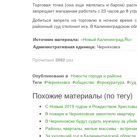
Торговая точка (она еще являлась и баром) расп
запрещает магазинам работать с 23 часов до 8 утр
Добиться запрета на торговлю в ночное время с
районный суд отклонил иск. В Калининградском об
Источник материала:
«Новый Калининград.Ru»
Административная единица:
Черняховск
Прочитано
2082
раз
Опубликовано в
Новости города и района
Теги
Черняховск
общество
прокуратура
суд
Похожие материалы (по тегу)
С Новым 2019 годом и Рождеством Христовы
В пожаре в Черняховске закоптило квартиру
В Черняховске будут судить мужчину за уби
Районы, кварталы, жилые массивы - встреча
За уходящий год в Калининградской области