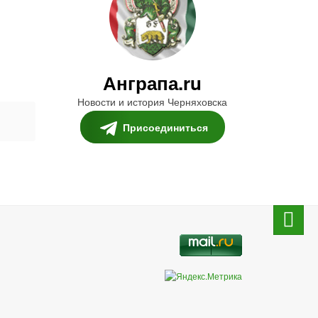
Анграпа.ru
Новости и история Черняховска
ю
Присоединиться