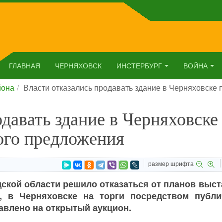
ГЛАВНАЯ
ЧЕРНЯХОВСК
ИНСТЕРБУРГ
ВОЙНА
йона
Власти отказались продавать здание в Черняховске
одавать здание в Черняховске
ого предложения
размер шрифта
ской области решило отказаться от планов выст
, в Черняховске на торги посредством публи
авлено на открытый аукцион.