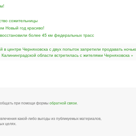
м!
йство сожительницы
ем Новый год красиво!
 восстановили более 45 км федеральных трасс
ой в центре Черняховска с двух попыток запретили продавать ночь
Калининградской области встретилась с жителями Черняховска »
сообщать при помощи формы
обратной связи
.
звлечения какой-либо выгоды из публикуемых материалов,
ых целях.