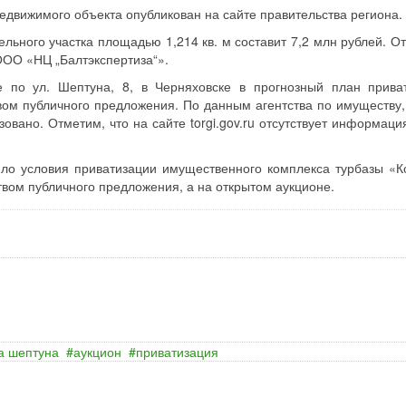
едвижимого объекта опубликован на сайте правительства региона.
льного участка площадью 1,214 кв. м составит 7,2 млн рублей. От
ООО «НЦ „Балтэкспертиза“».
е по ул. Шептуна, 8, в Черняховске в прогнозный план прива
вом публичного предложения. По данным агентства по имуществу,
овано. Отметим, что на сайте torgi.gov.ru отсутствует информаци
ло условия приватизации имущественного комплекса турбазы «К
твом публичного предложения, а на открытом аукционе.
а шептуна
аукцион
приватизация