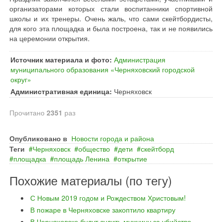
организаторами которых стали воспитанники спортивной
школы и их тренеры. Очень жаль, что сами скейтбордисты,
для кого эта площадка и была построена, так и не появились
на церемонии открытия.
Источник материала и фото:
Администрация
муниципального образования «Черняховский городской
округ»
Административная единица:
Черняховск
Прочитано
2351
раз
Опубликовано в
Новости города и района
Теги
Черняховск
общество
дети
скейтборд
площадка
площадь Ленина
открытие
Похожие материалы (по тегу)
С Новым 2019 годом и Рождеством Христовым!
В пожаре в Черняховске закоптило квартиру
В Черняховске будут судить мужчину за убийство