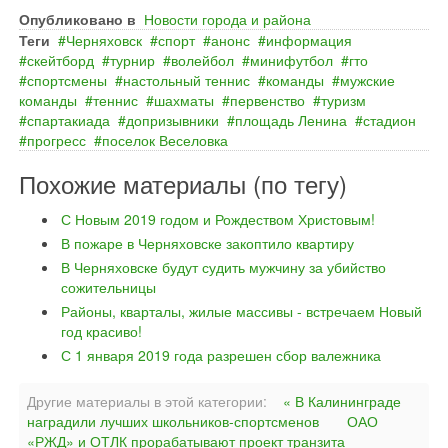
Опубликовано в
Новости города и района
Теги
Черняховск
спорт
анонс
информация
скейтборд
турнир
волейбол
минифутбол
гто
спортсмены
настольный теннис
команды
мужские
команды
теннис
шахматы
первенство
туризм
спартакиада
допризывники
площадь Ленина
стадион
прогресс
поселок Веселовка
Похожие материалы (по тегу)
С Новым 2019 годом и Рождеством Христовым!
В пожаре в Черняховске закоптило квартиру
В Черняховске будут судить мужчину за убийство
сожительницы
Районы, кварталы, жилые массивы - встречаем Новый
год красиво!
С 1 января 2019 года разрешен сбор валежника
Другие материалы в этой категории:
« В Калининграде
наградили лучших школьников-спортсменов
ОАО
«РЖД» и ОТЛК прорабатывают проект транзита