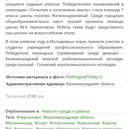
учащиеся седьмых классов. Победителями соревнований в
номинации «Сельские и поселковые школы» стала команда 7
класса школы поселка Железнодорожный. Среди городских
общеобразовательных школ лучшей признана команда
школы №4 Черняховска. Ребята также будут представлять
наш регион на всероссийском этапе.
В этом учебном году в Молодежных играх приняли участие и
студенты учреждений профессионального образования.
Победители командных соревнований среди девушек -
Калининградский морской рыбопромышленный колледж,
среди юношей - Гусевский агропромышленного колледжа.
Источник материала и фото:
KaliningradToday.ru
Административная единица:
Калининградская область
Прочитано
2749
раз
Опубликовано в
Новости города и района
Теги
Черняховск
Калининградская область
Калининград
спорт
спортсмены
школьники
школа
№4
студенты
министр образования
светлана трусенева