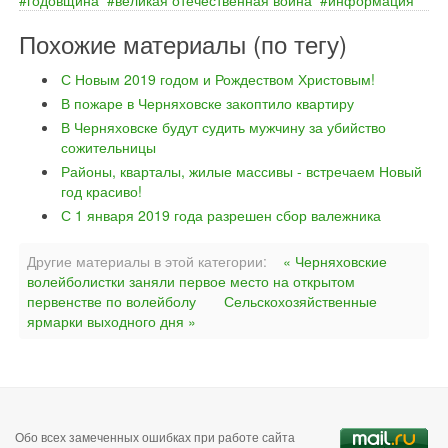
годовщина
великая отечественная война
информация
Похожие материалы (по тегу)
С Новым 2019 годом и Рождеством Христовым!
В пожаре в Черняховске закоптило квартиру
В Черняховске будут судить мужчину за убийство
сожительницы
Районы, кварталы, жилые массивы - встречаем Новый
год красиво!
С 1 января 2019 года разрешен сбор валежника
Другие материалы в этой категории:
« Черняховские
волейболистки заняли первое место на открытом
первенстве по волейболу
Сельскохозяйственные
ярмарки выходного дня »
Обо всех замеченных ошибках при работе сайта