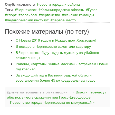
Опубликовано в
Новости города и района
Теги
Черняховск
Калининградская область
Гусев
спорт
волейбол
первенство
женские команды
педагогический институт
первое место
Похожие материалы (по тегу)
С Новым 2019 годом и Рождеством Христовым!
В пожаре в Черняховске закоптило квартиру
В Черняховске будут судить мужчину за убийство
сожительницы
Районы, кварталы, жилые массивы - встречаем Новый
год красиво!
За уходящий год в Калининградской области
восстановили более 45 км федеральных трасс
Другие материалы в этой категории:
« Власти перенесут
обелиск в честь сражения при Гросс-Егерсдорфе
Первенство города Черняховска по киокусинкай »