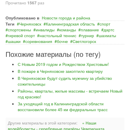
Прочитано
1567
раз
Опубликовано в
Новости города и района
Теги
Черняховск
Калининградская область
спорт
спортсмены
инвалиды
команды
плавание
дартс
гиревой спорт
настольный теннис
турнир
шахматы
шашки
соревнования
бочче
Светлогорск
Похожие материалы (по тегу)
С Новым 2019 годом и Рождеством Христовым!
В пожаре в Черняховске закоптило квартиру
В Черняховске будут судить мужчину за убийство
сожительницы
Районы, кварталы, жилые массивы - встречаем Новый
год красиво!
За уходящий год в Калининградской области
восстановили более 45 км федеральных трасс
Другие материалы в этой категории:
« Наши
волейболисты - серебряные призёры Чемпионата