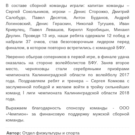
В составе сборной команды играли: капитан команды –
Сергей Сокольников, игроки – Денис Сторожко, Дмитрий
Салобудо, Павел Десятов, Антон Буданов, Андрей
Логиновский, Денис Гераскин, Николай Тугушев, Иван
Кривулец, Павел Левашов, Кирилл Коробицын, Михаил
Деулин. Проведя 13 игр, наши ребята одержали 12 побед и
набрали 37 очков, став безоговорочным лидером перед
финалом, в котором повторно встретились с командой БФУ.
Уверенно обыграв соперников в первой игре, в финале удача
оказалась на стороне волейболистов БФУ. Заняв второе
место, черняховцы стали серебряными призёрами
чемпионата Калининградской области по волейболу 2017
года. Поздравляем ребят и тренера – Сергея Комкова с
заслуженной победой и желаем войти в тройку сильнейших
команд I лиги чемпионата Калининградской области 2018
года.
Выражаем благодарность спонсору команды - ООО
«Чемпион» за финансовую поддержку мужской сборной
команды.
Автор:
Отдел физкультуры и спорта