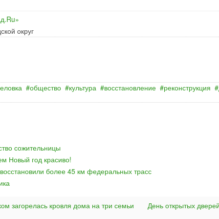
ад.Ru»
ской округ
селовка
общество
культура
восстановление
реконструкция
йство сожительницы
ем Новый год красиво!
 восстановили более 45 км федеральных трасс
ика
ком загорелась кровля дома на три семьи
День открытых двере