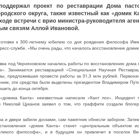
 поддержал проект по реставрации Дома паст
родского округа, также известный как «домик К
ходе встречи с врио министра-руководителя аге
ым связям Аллой Ивановой.
готовки к 300-летнему юбилею со дня рождения философа Им
 пресс-службе. «Мы очень рады, что началось восстановление доми
вка под Черняховском начались работы по восстановлению дома 
та». Занимается реставрацией «Специальная Научная Реставра
вы, предложившая провести работы за 31,3 млн рублей. Первона
омним, эти средства были выделены президентом Владимиром Пут
шить до конца октября.
«домика Канта» неизвестные написали «Кант лох». Инцидент 
ти Николай Цуканов заявил о том, что граффити создали блоге
а и двери забили досками, сам памятник обнесли забором. Затем
сстановления «домик Канта» станет «центральным объектом ис
великого философа», и в будущем он привлечет в поселок Ве