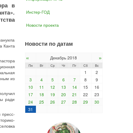
ора в
анта».
Инстер-ГОД
нтства
Новости проекта
мануила
Новости по датам
ка Канта
«
»
Декабрь 2018
пастора
Пн
Вт
Ср
Чт
Пт
Сб
Вс
ционная
1
2
чальная
иным из
3
4
5
6
7
8
9
10
11
12
13
14
15
16
получил
17
18
19
20
21
22
23
ры ради
24
25
26
27
28
29
30
31
 пресс-
торико-
селовка