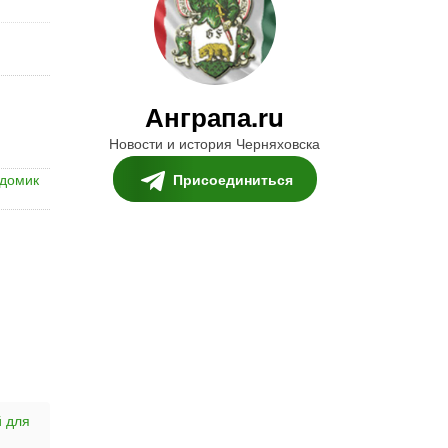
Анграпа.ru
Новости и история Черняховска
Присоединиться
домик
й для