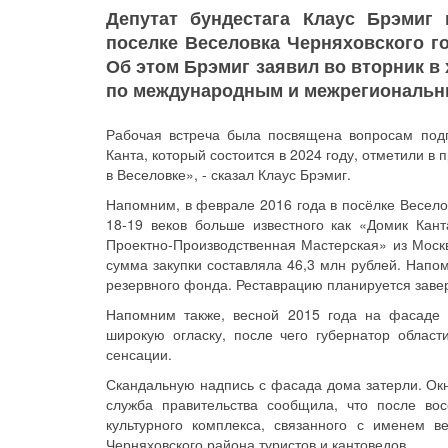
Депутат бундестага Клаус Брэмиг
поселке Веселовка Черняховского го
Об этом Брэмиг заявил во вторник в 
по международным и межрегиональн
Рабочая встреча была посвящена вопросам под
Канта, который состоится в 2024 году, отметили в
в Веселовке», - сказал Клаус Брэмиг.
Напомним, в феврале 2016 года в посёлке Весело
18-19 веков больше известного как «Домик Кан
Проектно-Производственная Мастерская» из Моск
сумма закупки составляла 46,3 млн рублей. Нап
резервного фонда. Реставрацию планируется завер
Напомним также, весной 2015 года на фасаде 
широкую огласку, после чего губернатор облас
сенсации.
Скандальную надпись с фасада дома затерли. Окн
служба правительства сообщила, что после во
культурного комплекса, связанного с именем 
Черняховского района туристов и кантоведов.