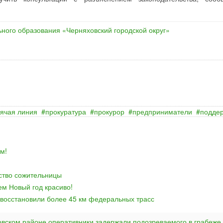
ного образования «Черняховский городской округ»
рячая линия
прокуратура
прокурор
предприниматели
подде
м!
йство сожительницы
ем Новый год красиво!
 восстановили более 45 км федеральных трасс
овском районе оперативники задержали подозреваемого в грабеже