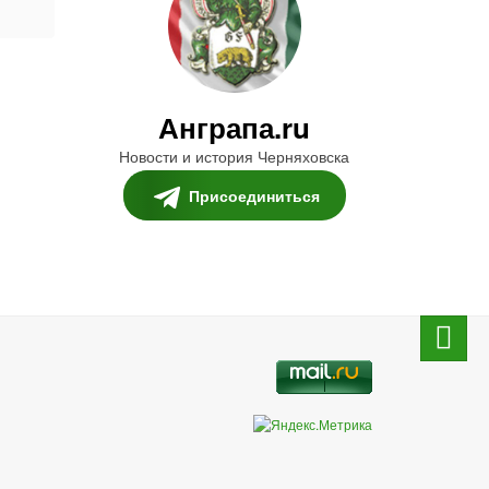
Анграпа.ru
Новости и история Черняховска
Присоединиться