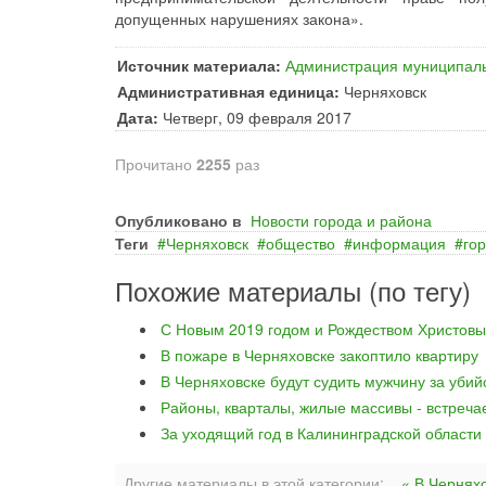
допущенных нарушениях закона».
Источник материала:
Администрация муниципаль
Административная единица:
Черняховск
Дата:
Четверг, 09 февраля 2017
Прочитано
2255
раз
Опубликовано в
Новости города и района
Теги
Черняховск
общество
информация
го
Похожие материалы (по тегу)
С Новым 2019 годом и Рождеством Христовы
В пожаре в Черняховске закоптило квартиру
В Черняховске будут судить мужчину за уби
Районы, кварталы, жилые массивы - встреча
За уходящий год в Калининградской области
Другие материалы в этой категории:
« В Чернях