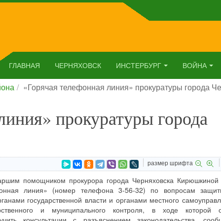
ГЛАВНАЯ
ЧЕРНЯХОВСК
ИНСТЕРБУРГ
ВОЙНА
йона
«Горячая телефонная линия» прокуратуры города Ч
линия» прокуратуры города
размер шрифта
старшим помощником прокурора города Черняховска Кирюшкиной
фонная линия» (номер телефона 3-56-32) по вопросам защи
ганами государственной власти и органами местного самоуправл
ственного и муниципального контроля, в ходе которой о
учить консультации с разъяснением законодательства, соо