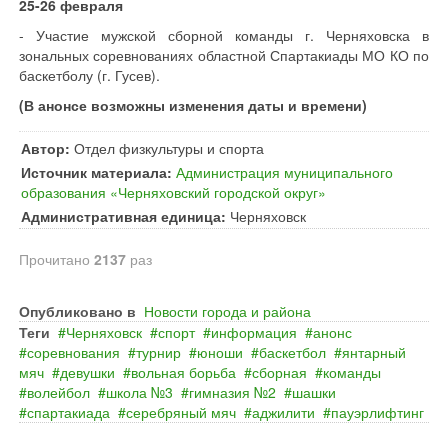
25-26 февраля
- Участие мужской сборной команды г. Черняховска в
зональных соревнованиях областной Спартакиады МО КО по
баскетболу (г. Гусев).
(В анонсе возможны изменения даты и времени)
Автор:
Отдел физкультуры и спорта
Источник материала:
Администрация муниципального
образования «Черняховский городской округ»
Административная единица:
Черняховск
Прочитано
2137
раз
Опубликовано в
Новости города и района
Теги
Черняховск
спорт
информация
анонс
соревнования
турнир
юноши
баскетбол
янтарный
мяч
девушки
вольная борьба
сборная
команды
волейбол
школа №3
гимназия №2
шашки
спартакиада
серебряный мяч
аджилити
пауэрлифтинг