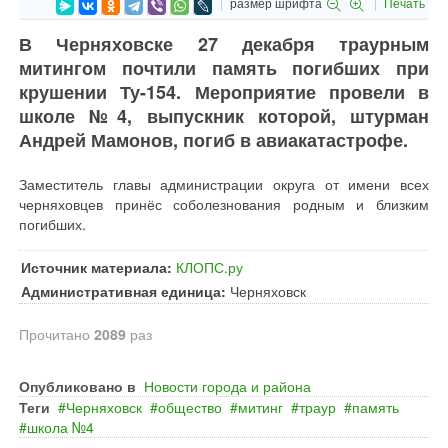
размер шрифта
Печать
В Черняховске 27 декабря траурным
митингом почтили память погибших при
крушении Ту-154. Мероприятие провели в
школе №4, выпускник которой, штурман
Андрей Мамонов, погиб в авиакатастрофе.
Заместитель главы администрации округа от имени всех
черняховцев принёс соболезнования родным и близким
погибших.
Источник материала:
КЛОПС.ру
Административная единица:
Черняховск
Прочитано
2089
раз
Опубликовано в
Новости города и района
Теги
Черняховск
общество
митинг
траур
память
школа №4