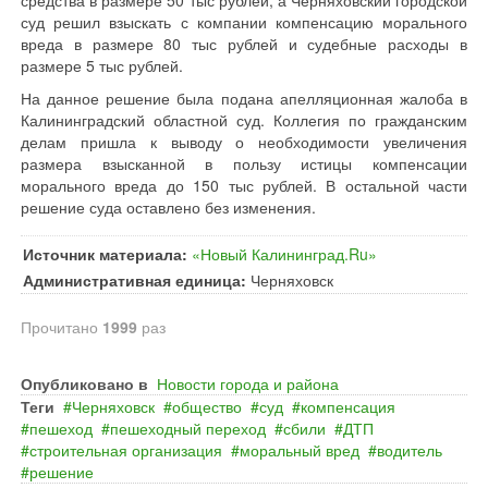
средства в размере 50 тыс рублей, а Черняховский городской
суд решил взыскать с компании компенсацию морального
вреда в размере 80 тыс рублей и судебные расходы в
размере 5 тыс рублей.
На данное решение была подана апелляционная жалоба в
Калининградский областной суд. Коллегия по гражданским
делам пришла к выводу о необходимости увеличения
размера взысканной в пользу истицы компенсации
морального вреда до 150 тыс рублей. В остальной части
решение суда оставлено без изменения.
Источник материала:
«Новый Калининград.Ru»
Административная единица:
Черняховск
Прочитано
1999
раз
Опубликовано в
Новости города и района
Теги
Черняховск
общество
суд
компенсация
пешеход
пешеходный переход
сбили
ДТП
строительная организация
моральный вред
водитель
решение