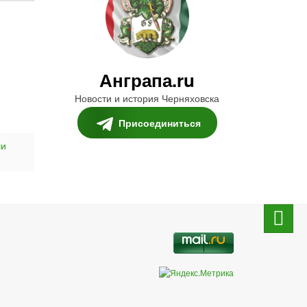
Анграпа.ru
Новости и история Черняховска
Присоединиться
ли