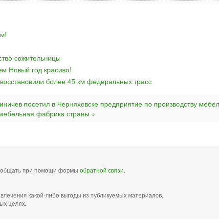
м!
йство сожительницы
ем Новый год красиво!
 восстановили более 45 км федеральных трасс
Зиничев посетил в Черняховске предприятие по производству мебе
 мебельная фабрика страны »
сообщать при помощи формы
обратной связи
.
звлечения какой-либо выгоды из публикуемых материалов,
ых целях.