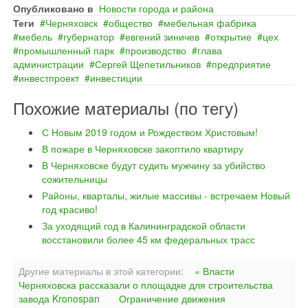
Опубликовано в
Новости города и района
Теги
Черняховск
общество
мебельная фабрика
мебель
губернатор
евгений зиничев
открытие
цех
промышленный парк
производство
глава
администрации
Сергей Щепетильников
предприятие
инвестпроект
инвестиции
Похожие материалы (по тегу)
С Новым 2019 годом и Рождеством Христовым!
В пожаре в Черняховске закоптило квартиру
В Черняховске будут судить мужчину за убийство
сожительницы
Районы, кварталы, жилые массивы - встречаем Новый
год красиво!
За уходящий год в Калининградской области
восстановили более 45 км федеральных трасс
Другие материалы в этой категории:
« Власти
Черняховска рассказали о площадке для строительства
завода Kronospan
Ограничение движения