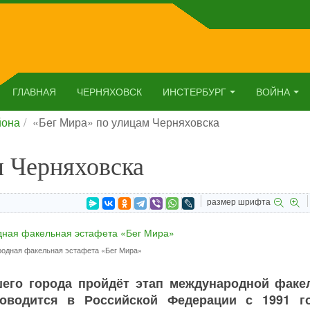
ГЛАВНАЯ
ЧЕРНЯХОВСК
ИНСТЕРБУРГ
ВОЙНА
йона
«Бег Мира» по улицам Черняховска
м Черняховска
размер шрифта
одная факельная эстафета «Бег Мира»
ашего города пройдёт этап международной факе
роводится в Российской Федерации с 1991 г