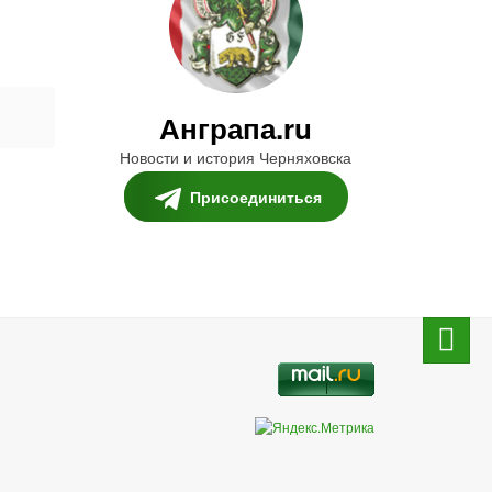
Анграпа.ru
Новости и история Черняховска
Присоединиться