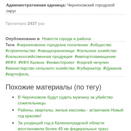
Административная единица:
Черняховский городской
округ
Прочитано
2437
раз
Опубликовано в
Новости города и района
Теги
черняховское городское поселение
общество
строительство
овощехранилище
сельское хозяйство
сельскохозяйственная продукция
импортозамещение
КФХ
КФХ Калина
инвестпроект
сергей чечулин
министерство сельского хозяйства
губернатор
Цуканов
картофель
Похожие материалы (по тегу)
В Черняховске будут судить мужчину за убийство
сожительницы
Районы, кварталы, жилые массивы - встречаем Новый
год красиво!
За уходящий год в Калининградской области
восстановили более 45 км федеральных трасс